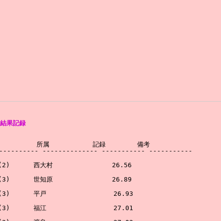
結果記録
         所属           記録        備考        

---------- -------------- ----------- -----------

)      西大村               26.56

)      世知原               26.89

)      平戸                 26.93

)      福江                 27.01
