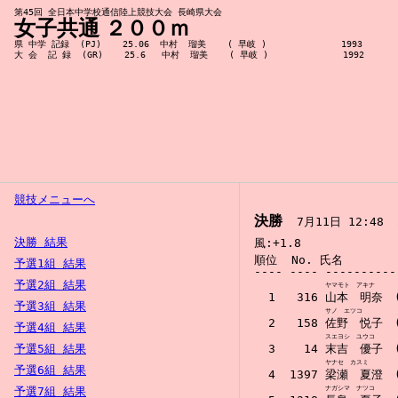
第45回 全日本中学校通信陸上競技大会 長崎県大会
女子共通 ２００ｍ
県 中学 記録  (PJ)    25.06  中村  瑠美    ( 早岐 )              1993

競技メニューへ
決勝
  7月11日 12:48  
決勝 結果
順位  No. 氏名        
予選1組 結果
---- ---- ----------
予選2組 結果
ヤマモト　アキナ
  1   316 山本　明奈　(2
予選3組 結果
サノ　エツコ
  2   158 佐野　悦子　(3
予選4組 結果
スエヨシ　ユウコ
予選5組 結果
  3    14 末吉　優子　(3
ヤナセ　カスミ
予選6組 結果
  4  1397 梁瀬　夏澄　(3
予選7組 結果
ナガシマ　ナツコ