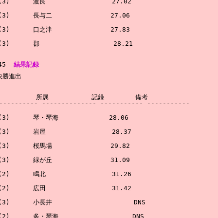
)      渡良                 27.02

)      長与二               27.06

)      口之津               27.83

45  
結果記録
勝進出

         所属           記録        備考        

---------- -------------- ----------- -----------

)      琴・琴海             28.06

)      岩屋                 28.37

)      桜馬場               29.82

)      緑が丘               31.09

)      鳴北                 31.26

)      広田                 31.42

)      小長井                     DNS         
