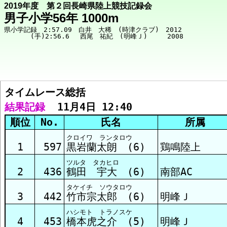
2019年度 第２回長崎県陸上競技記録会
男子小学56年 1000m
県小学記録　2:57.09　白井　大稀　(時津クラブ)　2012

タイムレース総括  
競技メニューへ
結果記録
  11月4日 12:40
順位
No.
氏名
所属
総括 結果
クロイワ ランタロウ
1
597
黒岩蘭太朗 (6)
鶏鳴陸上
ツルタ タカヒロ
ﾀｲﾑﾚｰｽ1組 結果
2
436
鶴田 宇大 (6)
南部AC
タケイチ ソウタロウ
3
442
竹市宗太郎 (6)
明峰Ｊ
ﾀｲﾑﾚｰｽ2組 結果
ハシモト トラノスケ
4
453
橋本虎之介 (5)
明峰Ｊ