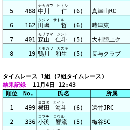
ナカガワ ヒトシ
5
488
中川 仁 (6)
真津山RC
タジマ サトル
6
162
田嶋 哲 (6)
時津東
モリヤマ ジント
7
401
森山 仁斗 (5)
大村陸上ク
カモガワ カズキ
8
19
鴨川 和生 (5)
長与クラブ
タイムレース 1組 (2組タイムレース)
結果記録
  11月4日 12:43
順位
No.
氏名
所属
ヨコタ カイト
1
499
横田 海斗 (6)
遠竹JRC
コブチ コウル
2
336
小渕 響流 (5)
梅谷SC