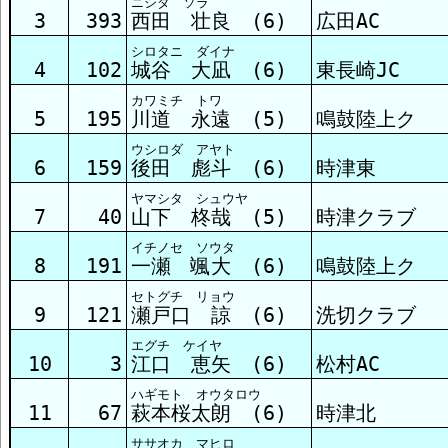
ニシダ ソラ
3
393
西田 壮良 (6)
広田AC
シロタニ ダイナ
4
102
城谷 大凪 (6)
東長崎JC
カワミチ トワ
5
195
川道 永遠 (5)
鳴鼓陸上ク
ウシロダ アヤト
6
159
後田 彪斗 (6)
時津東
ヤマシタ シュウヤ
7
40
山下 柊哉 (5)
時津クラブ
イチノセ ソウタ
8
191
一瀬 颯大 (6)
鳴鼓陸上ク
セトグチ リョウ
9
121
瀬戸口 諒 (6)
洗切クラブ
エグチ ケイヤ
10
3
江口 恵矢 (6)
松村AC
ハギモト オウタロウ
11
67
萩本桜太朗 (6)
時津北
ササオカ マヒロ