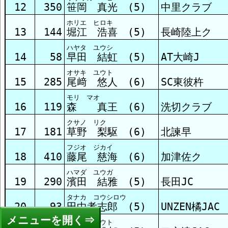
12
350
笹岡 真光 (5)
中里クラブ
ホリエ ヒロキ
13
144
堀江 浩喜 (5)
長崎陸上ク
ハヤタ ユウシ
14
58
早田 結虹 (5)
AT大崎J
オサキ ユウト
15
285
尾﨑 悠人 (6)
SC東彼杵
モリ マオ
16
119
森 真王 (6)
洗切クラブ
クサノ リク
17
181
草野 梨駆 (6)
北諫早
フジオ ジカイ
18
410
藤尾 慈海 (6)
加津佐ク
ハマダ ユウガ
19
290
濱田 結雅 (5)
長田JC
タナカ コウシロウ
20
93
田中孝志郎 (5)
UNZEN橘JAC
メニュー
タグチ ユウト