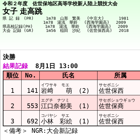
令和２年度 佐世保地区高等学校新人陸上競技大会
女子 走高跳
県 記 録　(PR)　　　1m78　山形　繁美　 (中京大)　　　 1981

　　　　　　　　　　1m78　湯浅　華鈴　 (西海学園高)　 2009

県高校記録(PH)　　　1m78　湯浅　華鈴　 (西海学園高)　 2009

大会 記録 (GR)　　　1m56　稲田　沙紀　 (佐世保西高)　 2018

決勝  
競技メニューへ
結果記録
  8月1日 13:00
順位
No.
氏名
所属
決勝 結果
イワサキ モエ
サセボニシ
1
141
岩﨑 萌 (2)
佐世保西
エグチ ナツミ
サセボショウギョウ
2
553
江口奈都美 (1)
佐世保商
コバヤシ サエ
サセボニシ
3
692
小林 彩絵 (1)
佐世保西