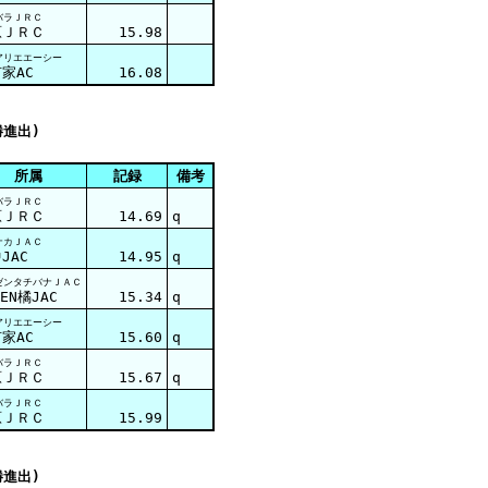
バラＪＲＣ
原ＪＲＣ
15.98
アリエエーシー
家AC
16.08
勝進出)
所属
記録
備考
バラＪＲＣ
原ＪＲＣ
14.69
q
ナカＪＡＣ
JAC
14.95
q
ゼンタチバナＪＡＣ
ZEN橘JAC
15.34
q
アリエエーシー
家AC
15.60
q
バラＪＲＣ
原ＪＲＣ
15.67
q
バラＪＲＣ
原ＪＲＣ
15.99
勝進出)