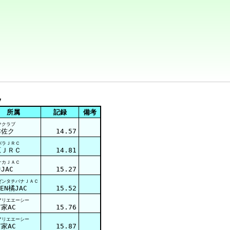
7
所属
記録
備考
サクラブ
津佐ク
14.57
バラＪＲＣ
原ＪＲＣ
14.81
ナカＪＡＣ
JAC
15.27
ゼンタチバナＪＡＣ
ZEN橘JAC
15.52
アリエエーシー
家AC
15.76
アリエエーシー
家AC
15.87