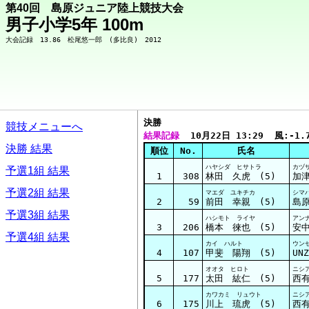
第40回 島原ジュニア陸上競技大会
男子小学5年 100m
決勝  
競技メニューへ
結果記録
  10月22日 13:29  風:-1.
決勝 結果
順位
No.
氏名
ハヤシダ ヒサトラ
カヅ
予選1組 結果
1
308
林田 久虎 (5)
加
予選2組 結果
マエダ ユキチカ
シマ
2
59
前田 幸親 (5)
島
予選3組 結果
ハシモト ライヤ
アン
3
206
橋本 徠也 (5)
安中
予選4組 結果
カイ ハルト
ウン
4
107
甲斐 陽翔 (5)
UN
オオタ ヒロト
ニシ
5
177
太田 紘仁 (5)
西有
カワカミ リュウト
ニシ
6
175
川上 琉虎 (5)
西有