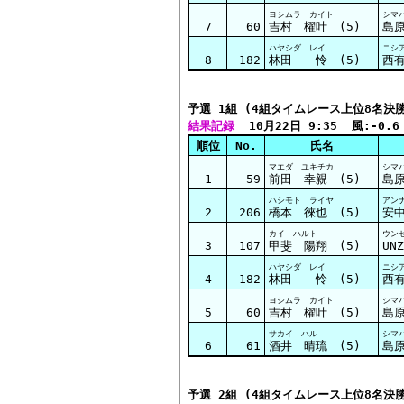
ヨシムラ カイト
シマ
7
60
吉村 櫂叶 (5)
島
ハヤシダ レイ
ニシ
8
182
林田 怜 (5)
西有
予選 1組 (4組タイムレース上位8名決
結果記録
  10月22日 9:35  風:-0.6
順位
No.
氏名
マエダ ユキチカ
シマ
1
59
前田 幸親 (5)
島
ハシモト ライヤ
アン
2
206
橋本 徠也 (5)
安中
カイ ハルト
ウン
3
107
甲斐 陽翔 (5)
UN
ハヤシダ レイ
ニシ
4
182
林田 怜 (5)
西有
ヨシムラ カイト
シマ
5
60
吉村 櫂叶 (5)
島
サカイ ハル
シマ
6
61
酒井 晴琉 (5)
島
予選 2組 (4組タイムレース上位8名決