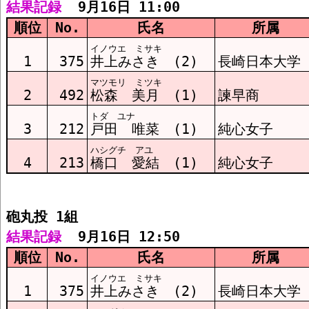
結果記録
  9月16日 11:00
順位
No.
氏名
所属
イノウエ ミサキ
1
375
井上みさき (2)
長崎日本大学
マツモリ ミツキ
2
492
松森 美月 (1)
諫早商
トダ ユナ
3
212
戸田 唯菜 (1)
純心女子
ハシグチ アユ
4
213
橋口 愛結 (1)
純心女子
砲丸投 1組  
結果記録
  9月16日 12:50
順位
No.
氏名
所属
イノウエ ミサキ
1
375
井上みさき (2)
長崎日本大学