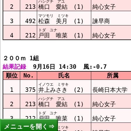
ハシグチ アユ
2
213
橋口 愛結 (1)
純心女子
マツモリ ミツキ
3
492
松森 美月 (1)
諫早商
トダ ユナ
4
212
戸田 唯菜 (1)
純心女子
２００ｍ 1組  
結果記録
  9月16日 14:30  風:-0.7
順位
No.
氏名
所属
イノウエ ミサキ
1
375
井上みさき (2)
長崎日本大学
ハシグチ アユ
2
213
橋口 愛結 (1)
純心女子
トダ ユナ
3
212
戸田 唯菜 (1)
純心女子
メニュー
マツモリ ミツキ