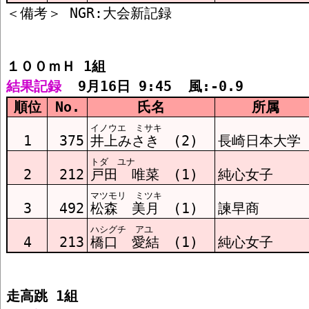
砲丸投1組 結果
１００ｍＨ 1組  
200m1組 結果
結果記録
  9月16日 9:45  風:-0.9
順位
No.
氏名
所属
走幅跳1組 結果
イノウエ ミサキ
1
375
井上みさき (2)
長崎日本大学
トダ ユナ
やり投1組 結果
2
212
戸田 唯菜 (1)
純心女子
マツモリ ミツキ
3
492
松森 美月 (1)
諫早商
800m1組 結果
ハシグチ アユ
4
213
橋口 愛結 (1)
純心女子
走高跳 1組  