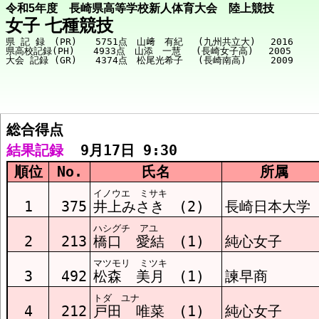
令和5年度 長崎県高等学校新人体育大会 陸上競技
女子 七種競技
県 記 録　(PR)　　5751点　山﨑　有紀　 (九州共立大)　 2016

県高校記録(PH)　　4933点　山添　一慧　 (長崎女子高)　 2005

総合得点  
競技メニューへ
結果記録
  9月17日 9:30
順位
No.
氏名
所属
総合得点 結果
イノウエ ミサキ
1
375
井上みさき (2)
長崎日本大学
ハシグチ アユ
100mH1組 結果
2
213
橋口 愛結 (1)
純心女子
マツモリ ミツキ
3
492
松森 美月 (1)
諫早商
走高跳1組 結果
トダ ユナ
4
212
戸田 唯菜 (1)
純心女子