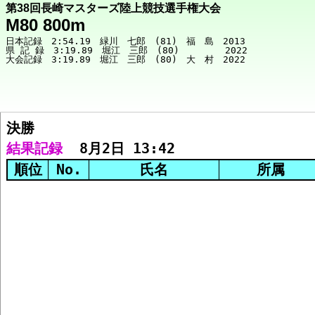
第38回長崎マスターズ陸上競技選手権大会
M80 800m
日本記録　2:54.19　緑川　七郎　(81)　福　島　2013

県 記 録　3:19.89　堀江　三郎　(80)　　　　　2022

決勝  
競技メニューへ
結果記録
  8月2日 13:42
順位
No.
氏名
所属
決勝 結果