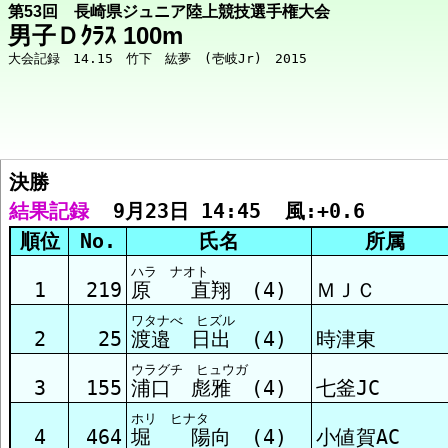
第53回 長崎県ジュニア陸上競技選手権大会
男子Ｄｸﾗｽ 100m
決勝  
競技メニューへ
結果記録
  9月23日 14:45  風:+0.6
順位
No.
氏名
所属
決勝 結果
ハラ ナオト
1
219
原 直翔 (4)
ＭＪＣ
ワタナべ ヒズル
予選1組 結果
2
25
渡邉 日出 (4)
時津東
ウラグチ ヒュウガ
3
155
浦口 彪雅 (4)
七釜JC
予選2組 結果
ホリ ヒナタ
4
464
堀 陽向 (4)
小値賀AC