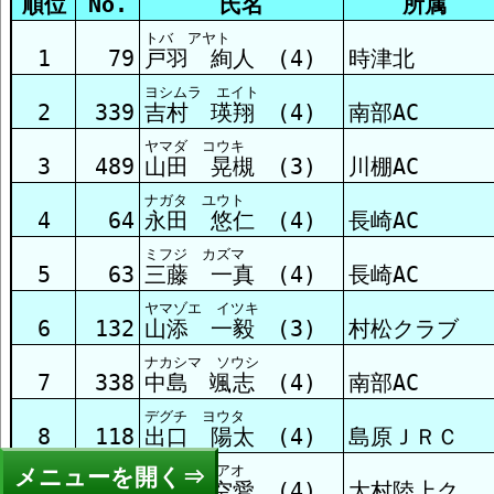
順位
No.
氏名
所属
トバ アヤト
1
79
戸羽 絢人 (4)
時津北
ヨシムラ エイト
2
339
吉村 瑛翔 (4)
南部AC
ヤマダ コウキ
3
489
山田 晃槻 (3)
川棚AC
ナガタ ユウト
4
64
永田 悠仁 (4)
長崎AC
ミフジ カズマ
5
63
三藤 一真 (4)
長崎AC
ヤマゾエ イツキ
6
132
山添 一毅 (3)
村松クラブ
ナカシマ ソウシ
7
338
中島 颯志 (4)
南部AC
デグチ ヨウタ
8
118
出口 陽太 (4)
島原ＪＲＣ
ワタナベ アオ
メニュー
9
397
渡辺 空愛 (4)
大村陸上ク