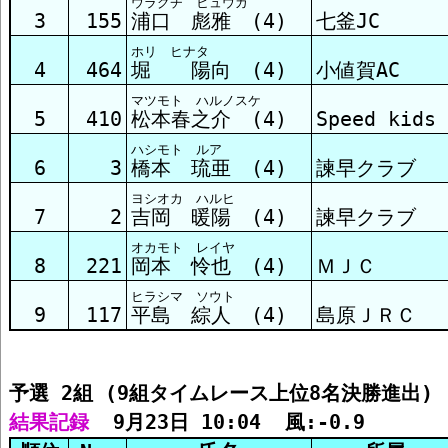
ウラグチ ヒュウガ
予選9組 結果
3
155
浦口 彪雅 (4)
七釜JC
ホリ ヒナタ
4
464
堀 陽向 (4)
小値賀AC
マツモト ハルノスケ
5
410
松本春之介 (4)
Speed kids
ハシモト ルア
6
3
橋本 琉亜 (4)
諫早クラブ
ヨシオカ ハルヒ
7
2
吉岡 暖陽 (4)
諫早クラブ
オカモト レイヤ
8
221
岡本 怜也 (4)
ＭＪＣ
ヒラシマ ソウト
9
117
平島 綜人 (4)
島原ＪＲＣ
予選 2組 (9組タイムレース上位8名決勝進出)
結果記録
  9月23日 10:04  風:-0.9