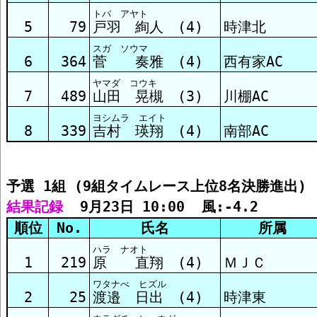
トバ アヤト
予選3組 結果
5
79
戸羽 絢人 (4)
時津北
スガ ソウマ
6
364
菅 奏雅 (4)
西有家AC
予選4組 結果
ヤマダ コウキ
7
489
山田 晃槻 (3)
川棚AC
ヨシムラ エイト
予選5組 結果
8
339
吉村 瑛翔 (4)
南部AC
予選6組 結果
予選 1組 (9組タイムレース上位8名決勝進出)
結果記録
  9月23日 10:00  風:-4.2
予選7組 結果
順位
No.
氏名
所属
ハラ ナオト
1
219
原 直翔 (4)
ＭＪＣ
予選8組 結果
ワタナべ ヒズル
2
25
渡邉 日出 (4)
時津東