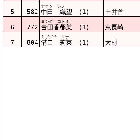
ナカタ シノ
5
582
中田 織望 (1)
土井首
ヨシダ コトミ
6
772
𠮷田香都美 (1)
東長崎
ミゾグチ リナ
7
804
溝口 莉菜 (1)
大村