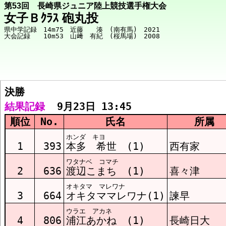
第53回 長崎県ジュニア陸上競技選手権大会
女子Ｂｸﾗｽ 砲丸投
県中学記録　14m75　近藤　　湊　(南有馬)　2021

決勝  
競技メニューへ
結果記録
  9月23日 13:45
順位
No.
氏名
所属
決勝 結果
ホンダ キヨ
1
393
本多 希世 (1)
西有家
ワタナベ コマチ
2
636
渡辺こまち (1)
喜々津
オキタマ マレワナ
3
664
オキタママレワナ(1)
諫早
ウラエ アカネ
4
806
浦江あかね (1)
長崎日大