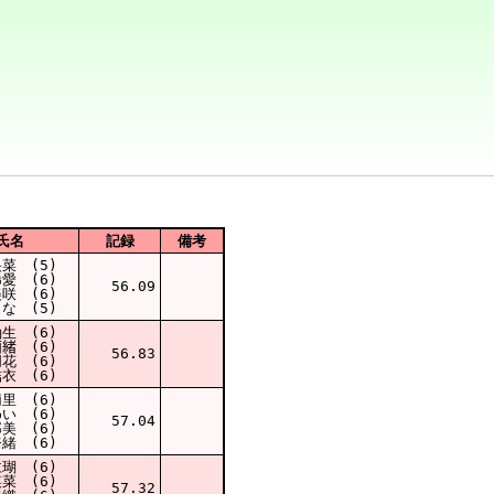
氏名
記録
備考
菜 (5)
愛 (6)
56.09
咲 (6)
な (5)
生 (6)
莉緒 (6)
56.83
花 (6)
衣 (6)
里 (6)
い (6)
57.04
美 (6)
緒 (6)
瑚 (6)
菜 (6)
57.32