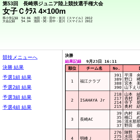
第53回 長崎県ジュニア陸上競技選手権大会
女子Ｃｸﾗｽ 4×100m
県小学記録　54.06　池田・関・田中・並川 (スマイル) 2012

決勝  
競技メニューへ
結果記録
  9月23日 16:11
決勝 結果
順位
チーム名
No.
391
平澤 央
予選1組 結果
389
野口 稀
1
福江クラブ
388
宮本 美
予選2組 結果
390
山下えり
218
山本 紬
予選3組 結果
217
𠮷村 
2
ISAHAYA Jr
214
寺下 朋
215
奥村 結
予選4組 結果
39
内村 莉
35
橋口 め
3
長崎AC
36
清水那那
37
野田 奈
276
陣野 仁
275
水田 瑛
4
明峰Ｊ