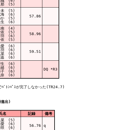
織 (6)
那 (5)
未 (5)
海 (6)
57.86
か (5)
生 (6)
南 (4)
依 (5)
58.96
羽 (6)
依 (5)
愛 (6)
羽 (6)
59.51
菜 (6)
嘉 (6)
生 (6)
緒 (6)
DQ *R3
子 (6)
奈 (6)
勝進出)
氏名
記録
備考
菜 (5)
愛 (6)
56.76
q
咲 (6)