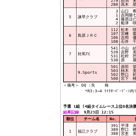
279
田渕 朱
280
髙木 星
3
山口 希
1
吉岡陽七
5
諫早クラブ
4
藤原ほの
2
船津 咲
112
松本 咲
107
宮﨑 愛
6
島原ＪＲＣ
106
吉岡 優
108
石井 千
541
小山 結
539
吉野 美
7
対馬TC
531
松村 芭
530
原 麗
501
原田 望
503
柿木 美
9.Sports
502
野口 莉
500
宮下 桃
＜備考＞ DQ :失    格

予選 1組 (4組タイムレース上位8名決
結果記録
  9月23日 12:15
順位
チーム名
No.
391
平澤 央
389
野口 稀
1
福江クラブ
388
宮本 美