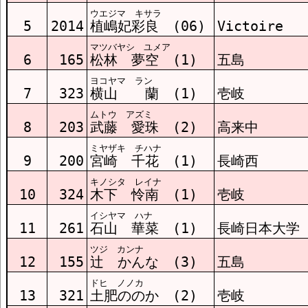
ウエジマ キサラ
5
2014
植嶋妃彩良 (06)
Victoire
マツバヤシ ユメア
6
165
松林 夢空 (1)
五島
ヨコヤマ ラン
7
323
横山 蘭 (1)
壱岐
ムトウ アズミ
8
203
武藤 愛珠 (2)
高来中
ミヤザキ チハナ
9
200
宮崎 千花 (1)
長崎西
キノシタ レイナ
10
324
木下 怜南 (1)
壱岐
イシヤマ ハナ
11
261
石山 華菜 (1)
長崎日本大学
ツジ カンナ
12
155
辻󠄀 かんな (3)
五島
ドヒ ノノカ
13
321
土肥ののか (2)
壱岐