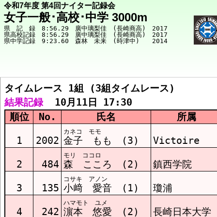
令和7年度 第4回ナイター記録会
女子一般･高校･中学 3000m
県　記　録　8:56.29　廣中璃梨佳　(長崎商高)　2017

県高校記録　8:56.29　廣中璃梨佳　(長崎商高)　2017

タイムレース 1組 (3組タイムレース)
競技メニューへ
結果記録
  10月11日 17:30
順位
No.
氏名
所属
ﾀｲﾑﾚｰｽ1組 結果
カネコ モモ
1
2002
金子 もも (3)
Victoire
モリ ココロ
ﾀｲﾑﾚｰｽ2組 結果
2
484
森 こころ (2)
鎮西学院
コサキ アノン
3
135
小﨑 愛音 (1)
瓊浦
ﾀｲﾑﾚｰｽ3組 結果
ハマモト ユメ
4
242
濵本 悠愛 (2)
長崎日本大学