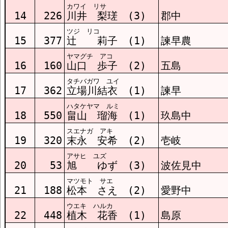
カワイ リサ
14
226
川井 梨瑳 (3)
郡中
ツジ リコ
15
377
辻 莉子 (1)
諫早農
ヤマグチ アコ
16
160
山口 歩子 (2)
五島
タチバガワ ユイ
17
362
立場川結衣 (1)
諫早
ハタケヤマ ルミ
18
550
畠山 瑠海 (1)
玖島中
スエナガ アキ
19
320
末永 安希 (2)
壱岐
アサヒ ユズ
20
53
旭 ゆず (3)
波佐見中
マツモト サエ
21
188
松本 さえ (2)
愛野中
ウエキ ハルカ
22
448
植木 花香 (1)
島原