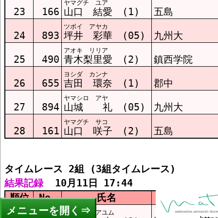
ヤマグチ ユア
23
166
山口 結愛 (1)
五島
ツボイ アヤカ
24
893
坪井 彩華 (05)
九州大
アオキ リリア
25
490
青木梨里愛 (2)
鎮西学院
ヨシダ カンナ
26
655
吉田 環奈 (1)
郡中
ヤマシロ アヤ
27
894
山城 礼 (05)
九州大
ヤマグチ サコ
28
161
山口 咲子 (2)
五島
タイムレース 2組 (3組タイムレース)
結果記録
  10月11日 17:44
順位
No.
氏名
所属
メニュー
イワモト アユム