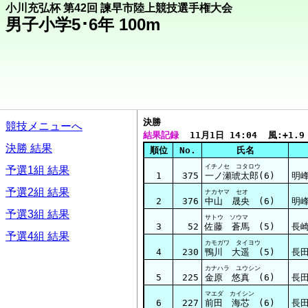
小川充弘杯 第42回 諫早市陸上競技選手権大会
男子小学5･6年 100m
決勝  
競技メニューへ
結果記録
  11月1日 14:04  風:+1.9
決勝 結果
順位
No.
氏名
イチノセ コタロウ
予選1組 結果
1
375
一ノ瀬琥太郎(6)
明
予選2組 結果
ナカヤマ セオ
2
376
中山 晟央 (6)
明
予選3組 結果
サトウ ソウマ
3
52
佐藤 蒼馬 (5)
長崎
予選4組 結果
カモガワ タイヨウ
4
230
鴨川 大遥 (5)
長田
カナハラ ユウシン
5
225
金原 悠真 (6)
長田
マエダ カイシン
6
227
前田 海芯 (6)
長田