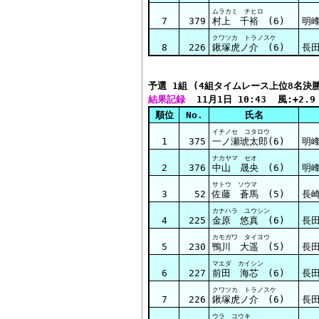
ムラカミ チヒロ
7
379
村上 千裕 (6)
明
クワツカ トラノスケ
8
226
鍬塚虎ノ介 (6)
長田
予選 1組 (4組タイムレース上位8名決
結果記録
  11月1日 10:43  風:+2.9
順位
No.
氏名
イチノセ コタロウ
1
375
一ノ瀬琥太郎(6)
明
ナカヤマ セオ
2
376
中山 晟央 (6)
明
サトウ ソウマ
3
52
佐藤 蒼馬 (5)
長崎
カナハラ ユウシン
4
225
金原 悠真 (6)
長田
カモガワ タイヨウ
5
230
鴨川 大遥 (5)
長田
マエダ カイシン
6
227
前田 海芯 (6)
長田
クワツカ トラノスケ
7
226
鍬塚虎ノ介 (6)
長田
ウラ コウキ