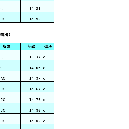
峰Ｊ
14.81
JC
14.98
勝進出)
所属
記録
備考
峰Ｊ
13.37
q
峰Ｊ
14.06
q
AC
14.37
q
JC
14.67
q
JC
14.76
q
JC
14.80
q
JC
14.83
q