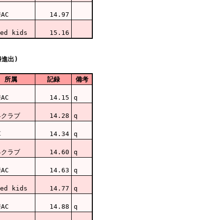
AC
14.97
ed kids
15.16
勝進出)
所属
記録
備考
AC
14.15
q
早クラブ
14.28
q
草
14.34
q
早クラブ
14.60
q
AC
14.63
q
ed kids
14.77
q
AC
14.88
q