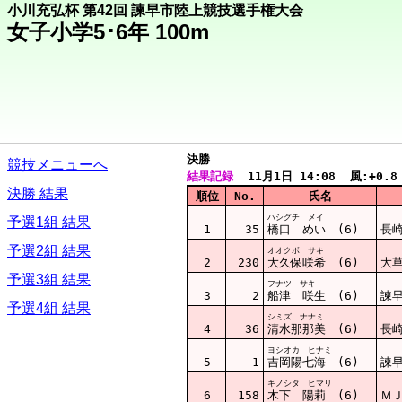
小川充弘杯 第42回 諫早市陸上競技選手権大会
女子小学5･6年 100m
決勝  
競技メニューへ
結果記録
  11月1日 14:08  風:+0.8
決勝 結果
順位
No.
氏名
ハシグチ メイ
予選1組 結果
1
35
橋口 めい (6)
長崎
予選2組 結果
オオクボ サキ
2
230
大久保咲希 (6)
大
予選3組 結果
フナツ サキ
3
2
船津 咲生 (6)
諫
予選4組 結果
シミズ ナナミ
4
36
清水那那美 (6)
長崎
ヨシオカ ヒナミ
5
1
吉岡陽七海 (6)
諫
キノシタ ヒマリ
6
158
木下 陽莉 (6)
Ｍ