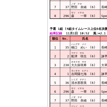
ノダ ナオ
7
37
野田 奈緒 (6)
長崎
モリ イチカ
8
296
森 一華 (6)
Spe
予選 1組 (4組タイムレース上位8名決
結果記録
  11月1日 10:52  風:+2.1
順位
No.
氏名
ハシグチ メイ
1
35
橋口 めい (6)
長崎
フナツ サキ
2
2
船津 咲生 (6)
諫
オオクボ サキ
3
230
大久保咲希 (6)
大
ヨシオカ ヒナミ
4
1
吉岡陽七海 (6)
諫
シミズ ナナミ
5
36
清水那那美 (6)
長崎
モリ イチカ
6
296
森 一華 (6)
Spe
ノダ ナオ
7
37
野田 奈緒 (6)
長崎
ジンノ ニコ