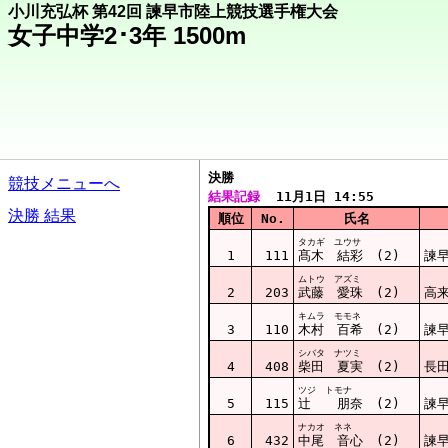
小川充弘杯 第42回 諫早市陸上競技選手権大会
女子中学2･3年 1500m
決勝  
競技メニューへ
結果記録
  11月1日 14:55
決勝 結果
順位
No.
氏名
タカギ ユウサ
1
111
髙木 結彩 (2)
諫
ムトウ アズミ
2
203
武藤 愛珠 (2)
高
キムラ モモネ
3
110
木村 百希 (2)
諫
シバタ ナツミ
4
408
柴田 夏実 (2)
長
ツジ トモナ
5
115
辻󠄀 朋奈 (2)
諫
ナカオ ネネ
6
432
中尾 音心 (2)
諫