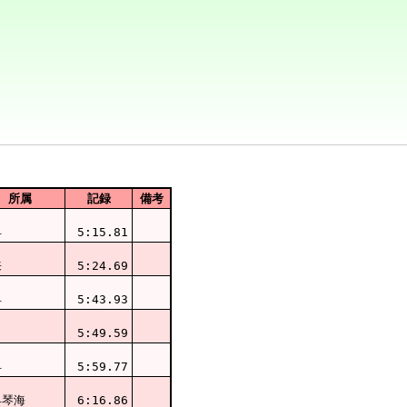
所属
記録
備考
早
5:15.81
来
5:24.69
早
5:43.93
田
5:49.59
早
5:59.77
早琴海
6:16.86