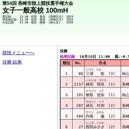
第54回 長崎市陸上競技選手権大会
女子一般高校 100mH
県記録　　　13.38　松田　晏奈　(長崎日大)　2023

県高校記録　13.38　松田　晏奈　(長崎日大)　2023

決勝  
競技メニューへ
結果記録
  10月18日 11:00  風:-0.
決勝 結果
順位
No.
氏名
ミウラ ウタ
1
80
三浦 歌 (3)
純
ハヤシダ サクラ
2
2157
林田 咲良 (1)
長
クワトリ ソナ
3
101
鍬取 想奈 (1)
純
モロイシ トワ
4
287
諸石 叶和 (2)
長
ウツミ カオル
5
389
内海 薫 (2)
長
ニシダ ミサキ
6
27
西田みさき (2)
長