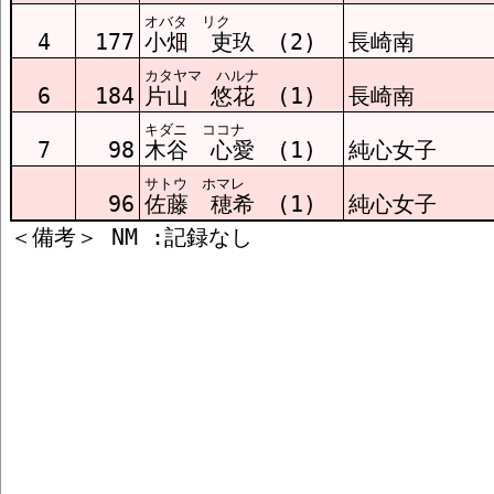
オバタ リク
4
177
小畑 吏玖 (2)
長崎南
カタヤマ ハルナ
6
184
片山 悠花 (1)
長崎南
キダニ ココナ
7
98
木谷 心愛 (1)
純心女子
サトウ ホマレ
96
佐藤 穂希 (1)
純心女子