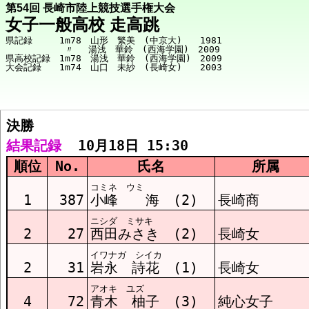
第54回 長崎市陸上競技選手権大会
女子一般高校 走高跳
県記録　　　1m78　山形　繁美　(中京大)　　1981

　　　　　　 〃　 湯浅　華鈴　(西海学園)　2009

県高校記録　1m78　湯浅　華鈴　(西海学園)　2009

決勝  
競技メニューへ
結果記録
  10月18日 15:30
順位
No.
氏名
所属
決勝 結果
コミネ ウミ
1
387
小峰 海 (2)
長崎商
ニシダ ミサキ
2
27
西田みさき (2)
長崎女
イワナガ シイカ
2
31
岩永 詩花 (1)
長崎女
アオキ ユズ
4
72
青木 柚子 (3)
純心女子