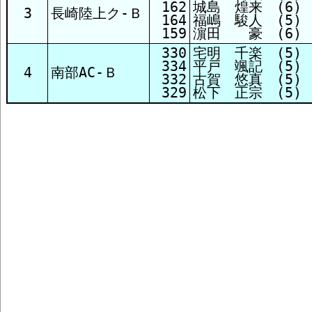
162
城島 煌来 (6)
3
長崎陸上ク-Ｂ
164
福嶋 駿人 (5)
159
濵田 豪 (6)
330
宅明 千楽 (5)
334
平戸 颯記 (5)
4
南部AC-Ｂ
332
古賀 悠真 (5)
329
松下 正宗 (5)