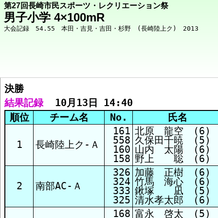
第27回長崎市民スポーツ・レクリエーション祭
男子小学 4×100mR
決勝  
競技メニューへ
結果記録
  10月13日 14:40
順位
チーム名
No.
氏名
決勝 結果
161
北原 龍空 (6)
558
久保田千暁 (5)
1
長崎陸上ク-Ａ
160
山内 太陽 (6)
158
野上 聡 (6)
326
加藤 正樹 (6)
324
竹馬 海心 (6)
2
南部AC-Ａ
333
鍬塚 凪 (5)
325
清水孝太郎 (6)
168
富永 啓太 (5)