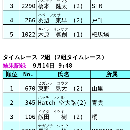
ハシモト ケンタ
3
2290
橋本 健太 (2)
STR
ハベ ツカサ
4
266
羽辺 束早 (2)
戸町
キハラ リンサク
5
1022
木原 凛創 (1)
桜馬場
タイムレース 2組 (2組タイムレース)
結果記録
  9月14日 9:48
順位
No.
氏名
所属
ヒガシノ コウタ
1
670
東野 晃大 (2)
山里
ハッチ ソオル
2
345
Hatch 空大路(2)
青雲
イイダ イツキ
3
106
飯田 樹 (2)
橘
ナガブチ シュウ