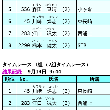
モリタ コウセイ
5
556
森田 亘晴 (2)
小ヶ倉
カワサキ コウシ
6
45
川﨑 煌志 (2)
東長崎
エグチ ソウタ
7
283
江口 颯太 (2)
西浦上
ハシモト ケンタ
8
2290
橋本 健太 (2)
STR
タイムレース 1組 (2組タイムレース)
結果記録
  9月14日 9:44
順位
No.
氏名
所属
カワサキ コウシ
1
45
川﨑 煌志 (2)
東長崎
エグチ ソウタ
2
283
江口 颯太 (2)
西浦上