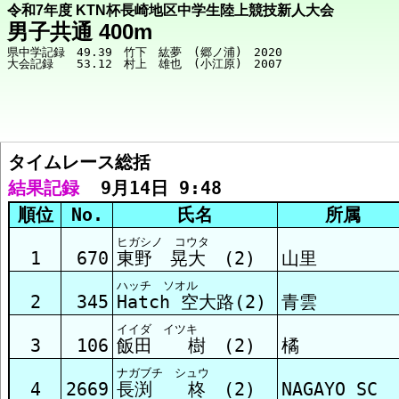
令和7年度 KTN杯長崎地区中学生陸上競技新人大会
男子共通 400m
県中学記録　49.39　竹下　紘夢　(郷ノ浦)　2020

タイムレース総括  
競技メニューへ
結果記録
  9月14日 9:48
順位
No.
氏名
所属
総括 結果
ヒガシノ コウタ
1
670
東野 晃大 (2)
山里
ハッチ ソオル
ﾀｲﾑﾚｰｽ1組 結果
2
345
Hatch 空大路(2)
青雲
イイダ イツキ
3
106
飯田 樹 (2)
橘
ﾀｲﾑﾚｰｽ2組 結果
ナガブチ シュウ
4
2669
長渕 柊 (2)
NAGAYO SC