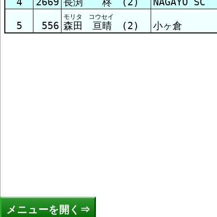
4
2669
長渕 柊 (2)
NAGAYO SC
モリタ コウセイ
5
556
森田 亘晴 (2)
小ヶ倉
メニュー