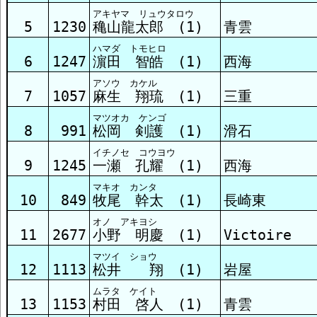
アキヤマ リュウタロウ
5
1230
穐山龍太郎 (1)
青雲
ハマダ トモヒロ
6
1247
濵田 智皓 (1)
西海
アソウ カケル
7
1057
麻生 翔琉 (1)
三重
マツオカ ケンゴ
8
991
松岡 剣護 (1)
滑石
イチノセ コウヨウ
9
1245
一瀬 孔耀 (1)
西海
マキオ カンタ
10
849
牧尾 幹太 (1)
長崎東
オノ アキヨシ
11
2677
小野 明慶 (1)
Victoire
マツイ ショウ
12
1113
松井 翔 (1)
岩屋
ムラタ ケイト
13
1153
村田 啓人 (1)
青雲