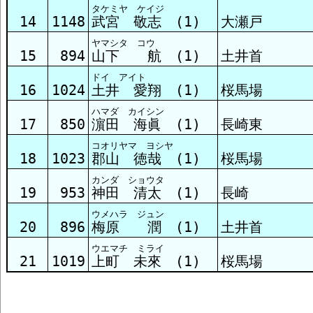
タケミヤ ケイジ
14
1148
武宮 敬志 (1)
大瀬戸
ヤマシタ コウ
15
894
山下 航 (1)
土井首
ドイ アイト
16
1024
土井 愛翔 (1)
桜馬場
ハマダ カイシン
17
850
濵田 海眞 (1)
長崎東
コオリヤマ ヨシヤ
18
1023
郡山 徳哉 (1)
桜馬場
カンダ ショウタ
19
953
神田 清太 (1)
長崎
ウメハラ ジュン
20
896
梅原 潤 (1)
土井首
ウエマチ ミライ
21
1019
上町 未來 (1)
桜馬場