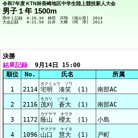
令和7年度 KTN杯長崎地区中学生陸上競技新人大会
男子１年 1500m
県中１記録　4:10.34　林田　洋翔　(桜が原)　2014

決勝  
競技メニューへ
結果記録
  9月14日 15:00
順位
No.
氏名
所属
決勝 結果
タクミョウ ソワ
1
2114
宅明 湊笑 (1)
南部AC
モガリ ソウタ
2
2116
茂刈 蒼大 (1)
南部AC
カゲヤマ オウタ
3
1172
蔭山 櫻太 (1)
小島
ヤマグチ ケイタ
4
1096
山口 慧大 (1)
戸町