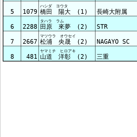
ハシダ ヨウタ
5
1079
橋田 陽大 (1)
長崎大附属
タハラ ラム
6
2288
田原 來夢 (2)
STR
マツウラ オウセイ
7
2667
松浦 央晟 (2)
NAGAYO SC
ヤマミチ ヒロアキ
8
481
山道 洋彰 (2)
三重