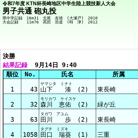
令和7年度 KTN杯長崎地区中学生陸上競技新人大会
男子共通 砲丸投
県中学記録　16m31　北尾　友靖　(大瀬戸)　2010

決勝  
競技メニューへ
結果記録
  9月14日 9:40
順位
No.
氏名
所属
決勝 結果
ヤマシタ ミナト
1
43
山下 湊 (2)
東長崎
モリカワ ケイスケ
2
32
森川 恵佑 (2)
緑が丘
タガワ アユム
3
63
田川 歩 (2)
東長崎
タグチ ミズキ
4
1058
田口 瑞葵 (1)
三重