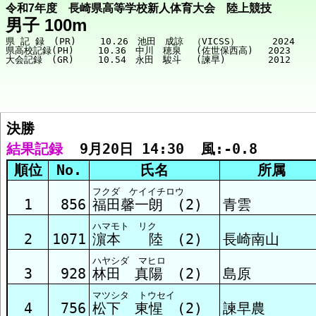
令和7年度 長崎県高等学校新人体育大会 陸上競技
男子 100m
県 記 録　(PR)　　 10.26　池田　成諒　（VICSS）　　　 2024

県高校記録(PH)　　 10.36　中川　穂泉　 (佐世保西高)　 2023

決勝  
競技メニューへ
結果記録
  9月20日 14:30  風:-0.8
順位
No.
氏名
所属
決勝 結果
フクダ ケイイチロウ
1
856
福田馨一朗 (2)
青雲
ハマモト リク
準決勝1組 結果
2
1071
濵本 陸 (2)
長崎南山
ハヤシダ マヒロ
3
928
林田 真陽 (2)
島原
準決勝2組 結果
マツシタ トウセイ
4
756
松下 東惺 (2)
諫早農