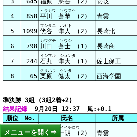
3
645
福原 悠吾 (2)
壱岐
ヒラカワ ソウスケ
4
858
平川 蒼恭 (2)
青雲
フシタニ ハヤト
5
1099
伏谷 隼人 (2)
長崎北
カワグチ ソウシ
6
798
川口 蒼士 (1)
長崎商
イシマル シュンタ
7
244
石丸 隼大 (1)
佐世保工
クリハラ ケンタ
8
65
栗原 健太 (2)
西海学園
準決勝 3組 (3組2着+2)
結果記録
  9月20日 12:37  風:+0.1
順位
No.
氏名
所属
フクダ ケイイチロウ
メニュー
1
856
福田馨一朗 (2)
青雲