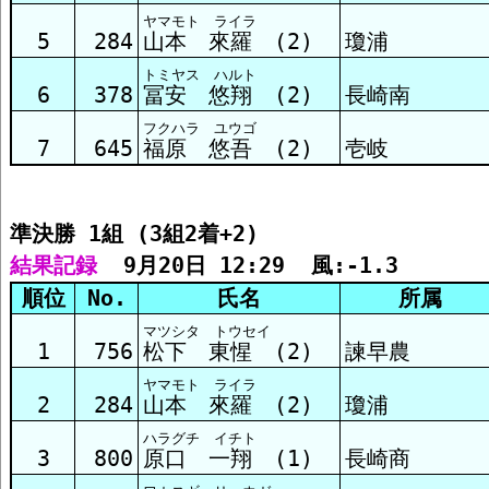
ヤマモト ライラ
準決勝3組 結果
5
284
山本 來羅 (2)
瓊浦
トミヤス ハルト
6
378
冨安 悠翔 (2)
長崎南
予選1組 結果
フクハラ ユウゴ
7
645
福原 悠吾 (2)
壱岐
予選2組 結果
準決勝 1組 (3組2着+2)
結果記録
  9月20日 12:29  風:-1.3
予選3組 結果
順位
No.
氏名
所属
マツシタ トウセイ
予選4組 結果
1
756
松下 東惺 (2)
諫早農
ヤマモト ライラ
2
284
山本 來羅 (2)
瓊浦
予選5組 結果
ハラグチ イチト
3
800
原口 一翔 (1)
長崎商