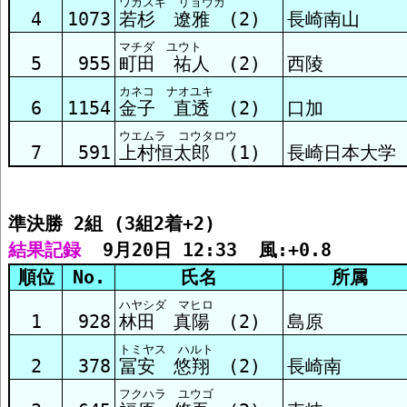
ワカスギ リョウガ
予選6組 結果
4
1073
若杉 遼雅 (2)
長崎南山
マチダ ユウト
5
955
町田 祐人 (2)
西陵
予選7組 結果
カネコ ナオユキ
6
1154
金子 直透 (2)
口加
予選8組 結果
ウエムラ コウタロウ
7
591
上村恒太郎 (1)
長崎日本大学
予選9組 結果
準決勝 2組 (3組2着+2)
結果記録
  9月20日 12:33  風:+0.8
予選10組 結果
順位
No.
氏名
所属
ハヤシダ マヒロ
1
928
林田 真陽 (2)
島原
予選11組 結果
トミヤス ハルト
2
378
冨安 悠翔 (2)
長崎南
フクハラ ユウゴ