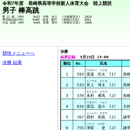
令和7年度 長崎県高等学校新人体育大会 陸上競技
男子 棒高跳
県 記 録　(PR)　　　5m22　中島　央人　 (大阪教育大)　 2025

県高校記録(PH)　　　5m00　長濵　善行　 (長崎日大高)　 2001

決勝  
競技メニューへ
結果記録
  9月19日 14:00
決勝 結果
順位
No.
氏名
ワタナベ ソウタ
1
593
渡邉 壮太 (1)
長
イノウエ エイタ
2
533
井上 瑛太 (2)
長
モトムラ ユウマ
3
379
本村 勇馬 (2)
長
ワタナベ ハルト
4
834
渡辺 遥斗 (2)
大
ニシムラ カズマ
5
767
西村 和真 (2)
諫
ツドメ ツカサ
6
755
津留 吏 (2)
諫