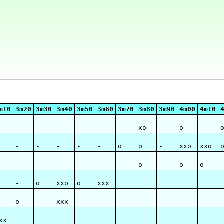
m10
3m20
3m30
3m40
3m50
3m60
3m70
3m80
3m90
4m00
4m10
-
-
-
-
-
-
xo
-
o
-
-
-
-
-
-
o
o
-
xxo
xxo
-
-
-
-
-
-
o
-
o
o
-
o
xxo
o
xxx
o
-
xxx
xx