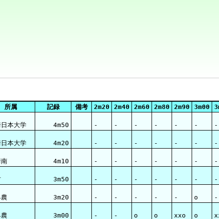
所属
記録
備考
2m20
2m40
2m60
2m80
2m90
3m00
3
崎日本大学
4m50
-
-
-
-
-
-
-
崎日本大学
4m20
-
-
-
-
-
-
-
崎南
4m10
-
-
-
-
-
-
-
村
3m50
-
-
-
-
-
-
-
早農
3m20
-
-
-
-
-
o
-
早農
3m00
-
-
o
o
xxo
o
x