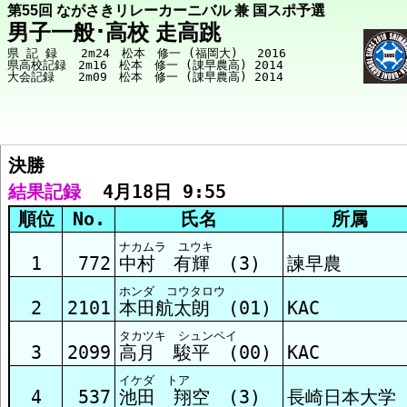
第55回 ながさきリレーカーニバル 兼 国スポ予選
男子一般･高校 走高跳
県 記 録　　2m24　松本　修一 (福岡大)　 2016

県高校記録　2m16　松本　修一 (諌早農高) 2014

決勝  
競技メニューへ
結果記録
  4月18日 9:55
順位
No.
氏名
所属
決勝 結果
ナカムラ ユウキ
1
772
中村 有輝 (3)
諫早農
ホンダ コウタロウ
2
2101
本田航太朗 (01)
KAC
タカツキ シュンペイ
3
2099
高月 駿平 (00)
KAC
イケダ トア
4
537
池田 翔空 (3)
長崎日本大学