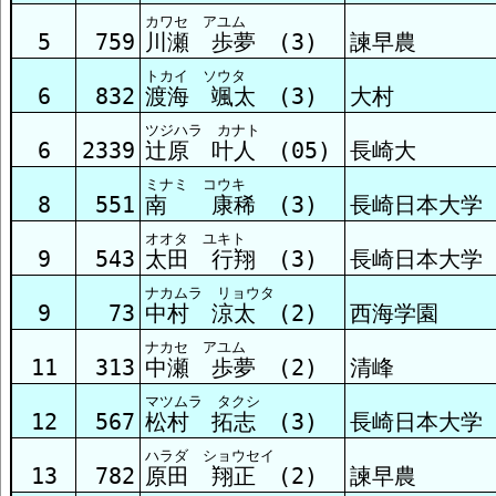
カワセ アユム
5
759
川瀬 歩夢 (3)
諫早農
トカイ ソウタ
6
832
渡海 颯太 (3)
大村
ツジハラ カナト
6
2339
辻原 叶人 (05)
長崎大
ミナミ コウキ
8
551
南 康稀 (3)
長崎日本大学
オオタ ユキト
9
543
太田 行翔 (3)
長崎日本大学
ナカムラ リョウタ
9
73
中村 涼太 (2)
西海学園
ナカセ アユム
11
313
中瀬 歩夢 (2)
清峰
マツムラ タクシ
12
567
松村 拓志 (3)
長崎日本大学
ハラダ ショウセイ
13
782
原田 翔正 (2)
諫早農