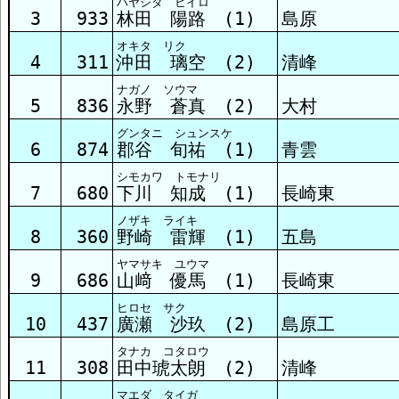
ハヤシダ ヒイロ
3
933
林田 陽路 (1)
島原
オキタ リク
4
311
沖田 璃空 (2)
清峰
ナガノ ソウマ
5
836
永野 蒼真 (2)
大村
グンタニ シュンスケ
6
874
郡谷 旬祐 (1)
青雲
シモカワ トモナリ
7
680
下川 知成 (1)
長崎東
ノザキ ライキ
8
360
野崎 雷輝 (1)
五島
ヤマサキ ユウマ
9
686
山﨑 優馬 (1)
長崎東
ヒロセ サク
10
437
廣瀬 沙玖 (2)
島原工
タナカ コタロウ
11
308
田中琥太朗 (2)
清峰
マエダ タイガ