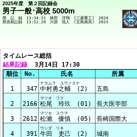
2025年度 第２回記録会
男子一般･高校 5000m
県　記　録　13:34.51　林田　洋翔　(三菱重工)　2024

タイムレース総括  
競技メニューへ
結果記録
  3月14日 17:30
順位
No.
氏名
所属
総括 結果
ナカムラ ユウノスケ
1
347
中村勇之輔 (2)
五島
マツオ リク
ﾀｲﾑﾚｰｽ1組 結果
2
2166
松尾 玲玖 (01)
長大医学部
マツセ ユウマ
3
2612
松瀨 優慎 (05)
長崎国際大
ﾀｲﾑﾚｰｽ2組 結果
ウシダ リキ
4
391
牛田 吏己 (2)
城南