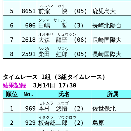
マエハマ カイ
ﾀｲﾑﾚｰｽ3組 結果
5
8651
前濵 快 (05)
鹿児島大
タジマ サトル
6
606
田嶋 哲 (3)
長崎北陽台
オオモリ リュウシン
7
2618
大森 龍晋 (06)
長崎国際大
シバタ ニジロウ
8
2591
柴田 虹郎 (05)
長崎国際大
タイムレース 1組 (3組タイムレース)
結果記録
  3月14日 17:30
順位
No.
氏名
所属
モトムラ ユウゴ
1
969
本村 悠悟 (2)
佐世保北
イタクラ ソウジロウ
2
929
板倉総二郎 (2)
島原