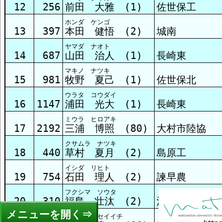
12
256
前田 大雅 (1)
佐世保工
ホンダ ケンゴ
13
397
本田 健悟 (2)
城南
ヤマダ ナオト
14
687
山田 治人 (1)
長崎東
マキノ ナツキ
15
981
牧野 夏己 (1)
佐世保北
ウラタ コウダイ
16
1147
浦田 光大 (1)
長崎東
ミウラ ヒロアキ
17
2192
三浦 博照 (80)
大村市陸協
クサムラ ナツキ
18
440
草村 夏月 (2)
島原工
イシダ リヒト
19
754
石田 理人 (2)
諫早農
フクシマ ソウタ
20
310
福島 壮汰 (2)
清峰
メニュー
キシモト セイイチ