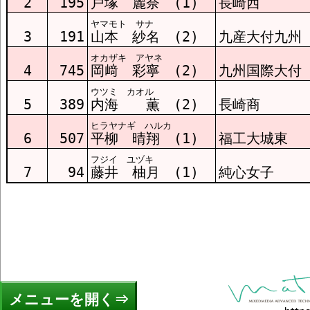
2
195
戸塚 麗奈 (1)
長崎西
ヤマモト サナ
3
191
山本 紗名 (2)
九産大付九州
オカザキ アヤネ
4
745
岡﨑 彩寧 (2)
九州国際大付
ウツミ カオル
5
389
内海 薫 (2)
長崎商
ヒラヤナギ ハルカ
6
507
平柳 晴翔 (1)
福工大城東
フジイ ユヅキ
7
94
藤井 柚月 (1)
純心女子
メニュー