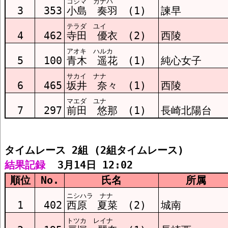
コジマ カナハ
3
353
小島 奏羽 (1)
諫早
テラダ ユイ
4
462
寺田 優衣 (2)
西陵
アオキ ハルカ
5
100
青木 遥花 (1)
純心女子
サカイ ナナ
6
465
坂井 奈々 (1)
西陵
マエダ ユナ
7
297
前田 悠那 (1)
長崎北陽台
タイムレース 2組 (2組タイムレース)
結果記録
  3月14日 12:02
順位
No.
氏名
所属
ニシハラ ナナ
1
402
西原 夏菜 (2)
城南
トツカ レイナ