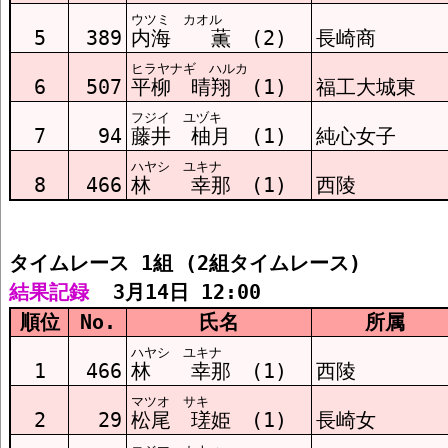
ウツミ カオル
5
389
内海 薫 (2)
長崎商
ヒラヤナギ ハルカ
6
507
平柳 晴翔 (1)
福工大城東
フジイ ユヅキ
7
94
藤井 柚月 (1)
純心女子
ハヤシ ユキナ
8
466
林 幸那 (1)
西陵
タイムレース 1組 (2組タイムレース)
結果記録
  3月14日 12:00
順位
No.
氏名
所属
ハヤシ ユキナ
1
466
林 幸那 (1)
西陵
マツオ サキ
2
29
松尾 瑳姫 (1)
長崎女