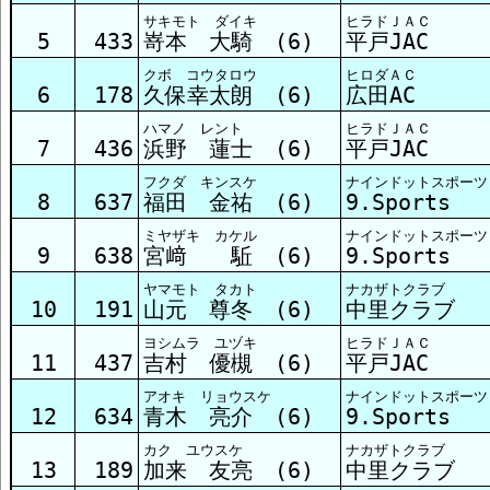
サキモト ダイキ
ヒラドＪＡＣ
5
433
嵜本 大騎 (6)
平戸JAC
クボ コウタロウ
ヒロダＡＣ
6
178
久保幸太朗 (6)
広田AC
ハマノ レント
ヒラドＪＡＣ
7
436
浜野 蓮士 (6)
平戸JAC
フクダ キンスケ
ナインドットスポーツ
8
637
福田 金祐 (6)
9.Sports
ミヤザキ カケル
ナインドットスポーツ
9
638
宮﨑 駈 (6)
9.Sports
ヤマモト タカト
ナカザトクラブ
10
191
山元 尊冬 (6)
中里クラブ
ヨシムラ ユヅキ
ヒラドＪＡＣ
11
437
吉村 優槻 (6)
平戸JAC
アオキ リョウスケ
ナインドットスポーツ
12
634
青木 亮介 (6)
9.Sports
カク ユウスケ
ナカザトクラブ
13
189
加来 友亮 (6)
中里クラブ