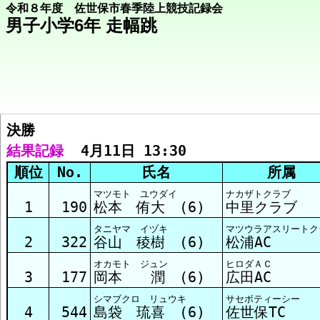
令和８年度 佐世保市春季陸上競技記録会
男子小学6年 走幅跳
決勝  
競技メニューへ
結果記録
  4月11日 13:30
順位
No.
氏名
所属
決勝 結果
マツモト ユウダイ
ナカザトクラブ
1
190
松本 侑大 (6)
中里クラブ
タニヤマ イヅキ
マツウラアスリートク
2
322
谷山 稜樹 (6)
松浦AC
オカモト ジュン
ヒロダＡＣ
3
177
岡本 潤 (6)
広田AC
シマブクロ リュウキ
サセボティーシー
4
544
島袋 琉喜 (6)
佐世保TC