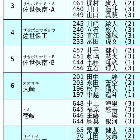
461
梶村 絢人 (2)
サセボミナミ・Ａ
3
450
川口 蓮斗 (3)
佐世保南･A
449
山口 真慧 (3)
245
川﨑 絃人 (2)
240
立石 悠人 (3)
サセボコウギョウ
4
235
直江 隆誠 (3)
佐世保工
233
富田 虎文 (3)
457
井手 健心 (2)
451
眞嶋 慧大 (3)
サセボミナミ・Ｂ
5
444
七種 澪恋 (1)
佐世保南･B
456
立石 理人 (3)
201
田中 絆 (2)
203
永田 蒼空 (2)
オオサキ
6
196
松下 晴人 (1)
大崎
197
中越 遥斗 (1)
648
中上 海里 (3)
645
福原 悠吾 (3)
イキ
646
主藤 響 (3)
壱岐
644
鳥巢 銀河 (3)
65
栗原 健太 (3)
70
辻田 凌壽 (2)
サイカイ