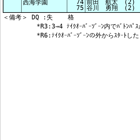
74
前田 航太 (2)
西海学園
75
谷川 勇翔 (2)
＜備考＞ DQ :失    格

         *R3:3→4 ﾃｲｸｵｰﾊﾞｰｿﾞｰﾝ内でﾊﾞﾄ