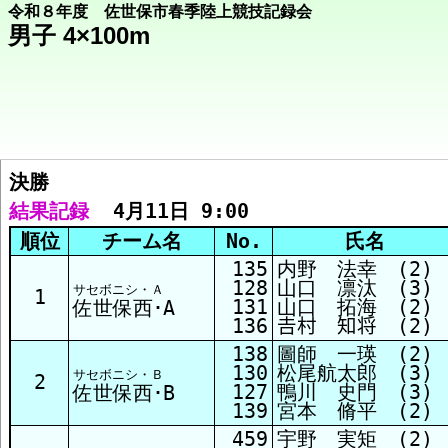
令和８年度 佐世保市春季陸上競技記録会
男子 4×100m
決勝  
競技メニューへ
結果記録
  4月11日 9:00
順位
チーム名
No.
氏名
決勝 結果
135
内野 法幸 (2)
128
山口 凛汰 (3)
サセボニシ・Ａ
1
131
山口 拓海 (2)
佐世保西･A
136
𠮷村 知将 (2)
138
圖師 一瑛 (2)
130
松尾航太郎 (3)
サセボニシ・Ｂ
2
127
鴨川 史門 (3)
佐世保西･B
139
宮本 脩平 (2)
459
宇野 実矩 (2)