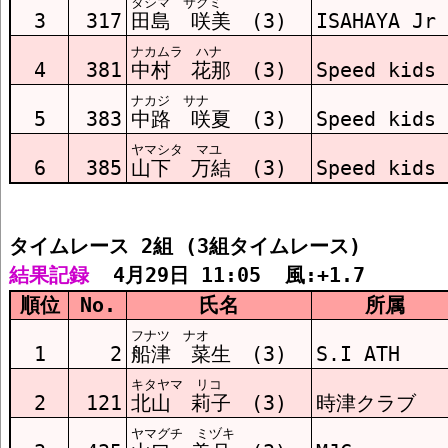
タシマ サクミ
3
317
田島 咲美 (3)
ISAHAYA Jr
ナカムラ ハナ
4
381
中村 花那 (3)
Speed kids
ナカジ サナ
5
383
中路 咲夏 (3)
Speed kids
ヤマシタ マユ
6
385
山下 万結 (3)
Speed kids
タイムレース 2組 (3組タイムレース)
結果記録
  4月29日 11:05  風:+1.7
順位
No.
氏名
所属
フナツ ナオ
1
2
船津 菜生 (3)
S.I ATH
キタヤマ リコ
2
121
北山 莉子 (3)
時津クラブ
ヤマグチ ミヅキ