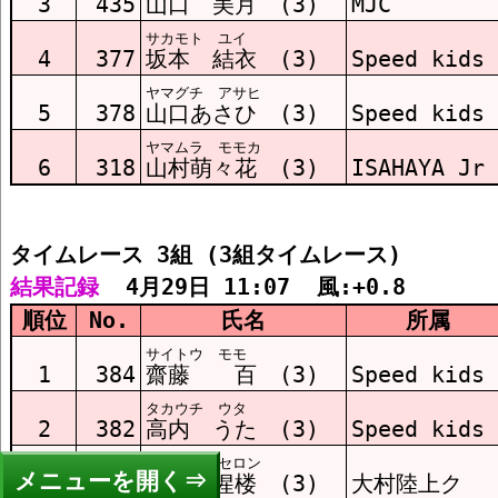
3
435
山口 美月 (3)
MJC
サカモト ユイ
4
377
坂本 結衣 (3)
Speed kids
ヤマグチ アサヒ
5
378
山口あさひ (3)
Speed kids
ヤマムラ モモカ
6
318
山村萌々花 (3)
ISAHAYA Jr
タイムレース 3組 (3組タイムレース)
結果記録
  4月29日 11:07  風:+0.8
順位
No.
氏名
所属
サイトウ モモ
1
384
齋藤 百 (3)
Speed kids
タカウチ ウタ
2
382
高内 うた (3)
Speed kids
イチノセ セロン
メニュー
3
438
一瀬 惺楼 (3)
大村陸上ク