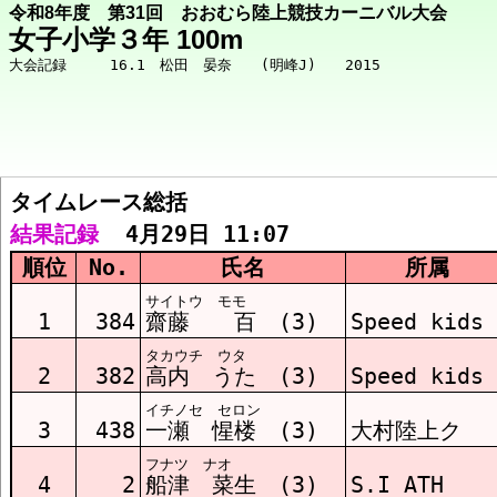
令和8年度 第31回 おおむら陸上競技カーニバル大会
女子小学３年 100m
タイムレース総括  
競技メニューへ
結果記録
  4月29日 11:07
順位
No.
氏名
所属
総括 結果
サイトウ モモ
1
384
齋藤 百 (3)
Speed kids
タカウチ ウタ
ﾀｲﾑﾚｰｽ1組 結果
2
382
高内 うた (3)
Speed kids
イチノセ セロン
3
438
一瀬 惺楼 (3)
大村陸上ク
ﾀｲﾑﾚｰｽ2組 結果
フナツ ナオ
4
2
船津 菜生 (3)
S.I ATH