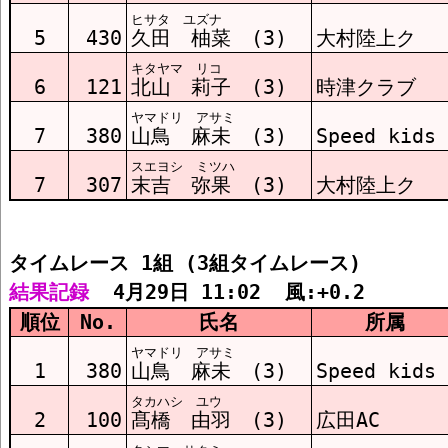
ヒサタ ユズナ
ﾀｲﾑﾚｰｽ3組 結果
5
430
久田 柚菜 (3)
大村陸上ク
キタヤマ リコ
6
121
北山 莉子 (3)
時津クラブ
ヤマドリ アサミ
7
380
山鳥 麻未 (3)
Speed kids
スエヨシ ミツハ
7
307
末吉 弥果 (3)
大村陸上ク
タイムレース 1組 (3組タイムレース)
結果記録
  4月29日 11:02  風:+0.2
順位
No.
氏名
所属
ヤマドリ アサミ
1
380
山鳥 麻未 (3)
Speed kids
タカハシ ユウ
2
100
髙橋 由羽 (3)
広田AC