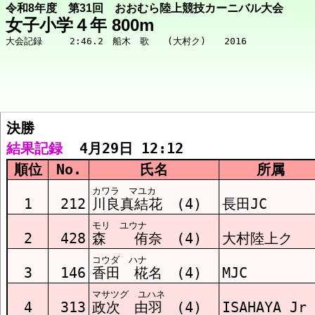
令和8年度 第31回 おおむら陸上競技カーニバル大会
女子小学４年 800m
決勝  
競技メニューへ
結果記録
  4月29日 12:12
順位
No.
氏名
所属
決勝 結果
カワラ マユカ
1
212
川良真結花 (4)
長田JC
モリ ユウナ
2
428
森 侑奈 (4)
大村陸上ク
コウダ ハナ
3
146
香田 椛名 (4)
MJC
マサツグ ユハネ
4
313
政次 由羽 (4)
ISAHAYA Jr