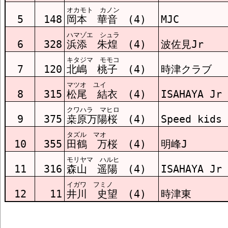
オカモト カノン
5
148
岡本 華音 (4)
MJC
ハマゾエ シュラ
6
328
浜添 朱煌 (4)
波佐見Jr
キタジマ モモコ
7
120
北嶋 桃子 (4)
時津クラブ
マツオ ユイ
8
315
松尾 結衣 (4)
ISAHAYA Jr
クワハラ マヒロ
9
375
桒原万陽桜 (4)
Speed kids
タズル マオ
10
355
田鶴 万桜 (4)
明峰J
モリヤマ ハルヒ
11
316
森山 遥陽 (4)
ISAHAYA Jr
イガワ フミノ
12
11
井川 史望 (4)
時津東