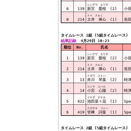
シングウ エリサ
6
139
新宮 愛桜 (2)
小長
ドイ クルミ
8
214
𡈽井 徠心 (1)
長田
タイムレース 1組 (5組タイムレース)
結果記録
  4月29日 10:23
順位
No.
氏名
シングウ エリサ
1
139
新宮 愛桜 (2)
小長
ドイ クルミ
2
214
𡈽井 徠心 (1)
長田
イガワ コトハ
3
13
井川 琴葉 (2)
時
コミヤ コハル
4
14
小宮 心陽 (2)
時
イケダ ナナカ
5
422
池田菜々花 (1)
Spe
スガサキ コトハ
6
419
管﨑 詞葉 (1)
Spe
タイムレース 2組 (5組タイムレース)