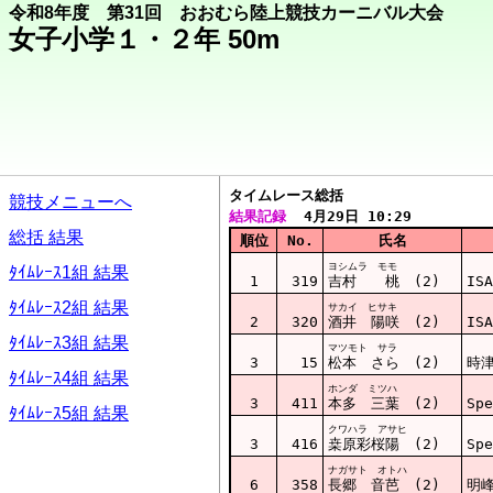
令和8年度 第31回 おおむら陸上競技カーニバル大会
女子小学１・２年 50m
タイムレース総括  
競技メニューへ
結果記録
  4月29日 10:29
総括 結果
順位
No.
氏名
ヨシムラ モモ
ﾀｲﾑﾚｰｽ1組 結果
1
319
吉村 桃 (2)
ISA
ﾀｲﾑﾚｰｽ2組 結果
サカイ ヒサキ
2
320
酒井 陽咲 (2)
ISA
ﾀｲﾑﾚｰｽ3組 結果
マツモト サラ
3
15
松本 さら (2)
時
ﾀｲﾑﾚｰｽ4組 結果
ホンダ ミツハ
3
411
本多 三葉 (2)
Spe
ﾀｲﾑﾚｰｽ5組 結果
クワハラ アサヒ
3
416
桒原彩桜陽 (2)
Spe
ナガサト オトハ
6
358
長郷 音芭 (2)
明峰