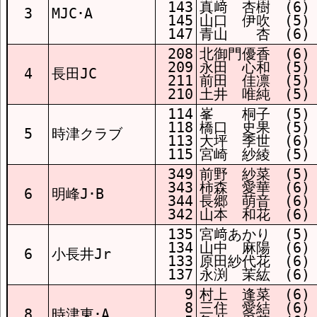
143
真﨑 杏樹 (6)
3
MJC･A
145
山口 伊吹 (5)
147
青山 杏 (6)
208
北御門優香 (6)
209
永田 心和 (5)
4
長田JC
211
前田 佳凛 (5)
210
土井 唯純 (5)
114
峯 桐子 (5)
118
橋口 史果 (5)
5
時津クラブ
113
大坪 季世 (6)
115
宮崎 紗綾 (5)
349
前野 紗菜 (5)
343
柿森 愛華 (6)
6
明峰J･B
344
長郷 萌音 (6)
342
山本 和花 (6)
135
宮﨑あかり (5)
134
山中 麻陽 (6)
6
小長井Jr
133
原田紗代花 (6)
137
永渕 茉紘 (6)
9
村上 逢菜 (6)
8
三住 愛結 (6)
8
時津東･A