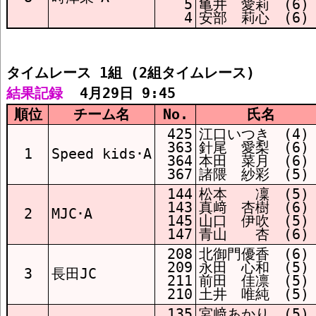
5
亀井 愛莉 (6)
4
安部 莉心 (6)
タイムレース 1組 (2組タイムレース)
結果記録
  4月29日 9:45
順位
チーム名
No.
氏名
425
江口いつき (4)
363
針尾 愛梨 (6)
1
Speed kids･A
364
本田 菜月 (6)
367
諸隈 紗彩 (5)
144
松本 凜 (5)
143
真﨑 杏樹 (6)
2
MJC･A
145
山口 伊吹 (5)
147
青山 杏 (6)
208
北御門優香 (6)
209
永田 心和 (5)
3
長田JC
211
前田 佳凛 (5)
210
土井 唯純 (5)
135
宮﨑あかり (5)