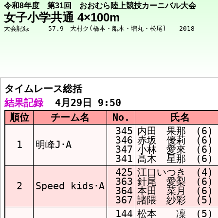
令和8年度 第31回 おおむら陸上競技カーニバル大会
女子小学共通 4×100m
タイムレース総括  
競技メニューへ
結果記録
  4月29日 9:50
順位
チーム名
No.
氏名
総括 結果
345
内田 果那 (6)
346
赤坂 優莉 (6)
1
明峰J･A
347
小林 愛來 (6)
341
髙木 星那 (6)
ﾀｲﾑﾚｰｽ1組 結果
425
江口いつき (4)
363
針尾 愛梨 (6)
2
Speed kids･A
364
本田 菜月 (6)
ﾀｲﾑﾚｰｽ2組 結果
367
諸隈 紗彩 (5)
144
松本 凜 (5)