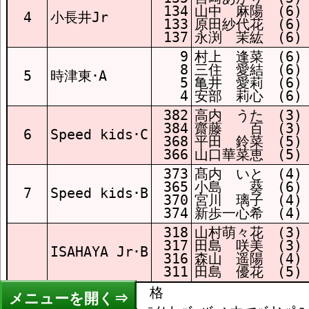
134
山中 麻陽 (6)
4
小長井Jr
133
原田紗代花 (6)
137
永渕 茉紘 (6)
9
村上 逢菜 (6)
8
三住 愛結 (6)
5
時津東･A
5
亀井 愛莉 (6)
4
安部 莉心 (6)
382
高内 うた (3)
384
齋藤 百 (3)
6
Speed kids･C
368
平田 鈴菜 (5)
366
山口華菜恵 (5)
373
髙内 いと (4)
365
小島 葵 (6)
7
Speed kids･B
370
宮川 璃子 (4)
374
新歩一心希 (4)
318
山村萌々花 (3)
317
田島 咲美 (3)
ISAHAYA Jr･B
316
森山 遥陽 (4)
311
田島 優花 (5)
＜備考＞ DQ :失    格

メニュー