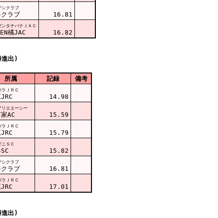
グシクラブ
串クラブ
16.81
ゼンタチバナＪＡＣ
ZEN橘JAC
16.82
勝進出)
所属
記録
備考
バラＪＲＣ
JRC
14.98
アリエエーシー
家AC
15.59
バラＪＲＣ
JRC
15.79
ダニＳＣ
SC
15.82
グシクラブ
串クラブ
16.81
バラＪＲＣ
JRC
17.01
勝進出)