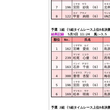
ミヤタ サラ
キタ
7
196
宮田 紗良 (6)
北
カイ アヤメ
ウン
8
122
甲斐 絢萌 (6)
UN
予選 1組 (5組タイムレース上位8名決
結果記録
  5月3日 11:24  風:-3.5
順位
No.
氏名
ミヤザキ ルイ
シマ
1
162
宮﨑 愛依 (6)
島原
マツオ ミユウ
ニシ
2
239
松尾 心優 (6)
西有
イシイ チヨリ
シマ
3
163
石井 千依 (6)
島原
トヨマス アンリ
ウメ
4
300
豊増 杏梨 (6)
梅谷
ミヤタ サラ
キタ
5
196
宮田 紗良 (6)
北
マツモト サナ
シマ
6
169
松本 咲南 (5)
島原
予選 2組 (5組タイムレース上位8名決