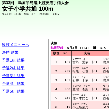
第33回 島原半島陸上競技選手権大会
女子小学共通 100m
決勝  
競技メニューへ
結果記録
  5月3日 11:31  風:-3.5
決勝 結果
順位
No.
氏名
ミヤザキ ルイ
シマ
予選1組 結果
1
162
宮﨑 愛依 (6)
島原
予選2組 結果
マツオ ミユウ
ニシ
2
239
松尾 心優 (6)
西有
予選3組 結果
イシイ チヨリ
シマ
3
163
石井 千依 (6)
島原
予選4組 結果
トヨマス アンリ
ウメ
4
300
豊増 杏梨 (6)
梅谷
予選5組 結果
ササキ ニコ
ニシ
5
242
佐々木にこ (6)
西有
コダマ ヒナノ
エム
6
19
小玉姫菜乃
Ｍ