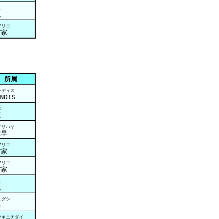
ミ
見
アリエ
有家
所属
ンディス
NDIS
エ
江
イサハヤ
諫早
アリエ
有家
アリエ
有家
ミ
見
ミグシ
串
サキニチダイ