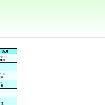
所属
ンディス
NDIS
エ
江
アリエ
有家
ガイ
長井
ノ
野
サ
津佐