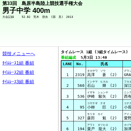
第33回 島原半島陸上競技選手権大会
男子中学 400m
タイムレース 1組 (3組タイムレース)
競技メニューへ
番組編成
  5月3日 13:40
ﾀｲﾑﾚｰｽ1組 番組
LANE
No.
氏名
タカサワ ソウ
グラ
ﾀｲﾑﾚｰｽ2組 番組
1
2319
高澤 蒼 (2)
GRA
ﾀｲﾑﾚｰｽ3組 番組
イシヤマ ヒカル
フカ
2
560
石山 輝 (2)
深
イザキ シュンヤ
ニシ
3
536
伊崎 駿矢 (2)
西
コヤナギ ナオ
コナ
4
95
小栁 巨 (2)
小
モリタ カイ
アイ
5
327
森田 魁 (2)
愛
アワト タツヒロ
カヅ
6
194
粟戸 龍大 (2)
加