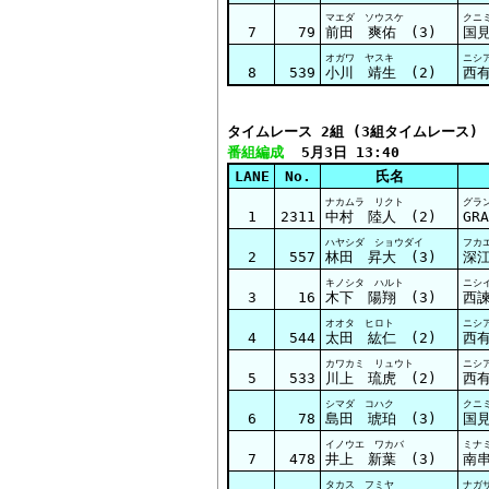
マエダ ソウスケ
クニ
7
79
前田 爽佑 (3)
国
オガワ ヤスキ
ニシ
8
539
小川 靖生 (2)
西
タイムレース 2組 (3組タイムレース)
番組編成
  5月3日 13:40
LANE
No.
氏名
ナカムラ リクト
グラ
1
2311
中村 陸人 (2)
GRA
ハヤシダ ショウダイ
フカ
2
557
林田 昇大 (3)
深
キノシタ ハルト
ニシ
3
16
木下 陽翔 (3)
西
オオタ ヒロト
ニシ
4
544
太田 紘仁 (2)
西
カワカミ リュウト
ニシ
5
533
川上 琉虎 (2)
西
シマダ コハク
クニ
6
78
島田 琥珀 (3)
国
イノウエ ワカバ
ミナ
7
478
井上 新葉 (3)
南
タカス フミヤ
ナガ