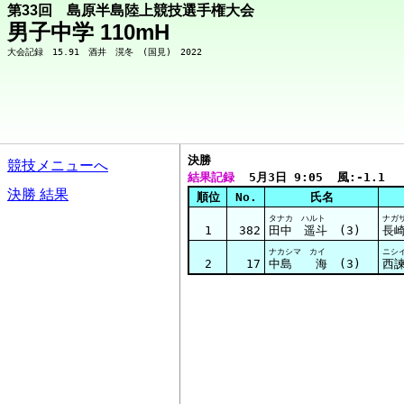
第33回 島原半島陸上競技選手権大会
男子中学 110mH
決勝  
競技メニューへ
結果記録
  5月3日 9:05  風:-1.1
決勝 結果
順位
No.
氏名
タナカ ハルト
ナガ
1
382
田中 遥斗 (3)
長
ナカシマ カイ
ニシ
2
17
中島 海 (3)
西