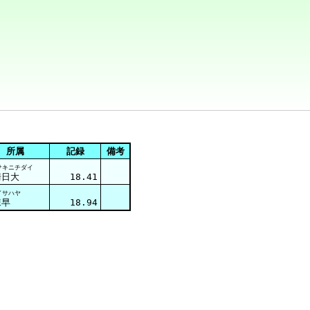
所属
記録
備考
サキニチダイ
崎日大
18.41
イサハヤ
諫早
18.94