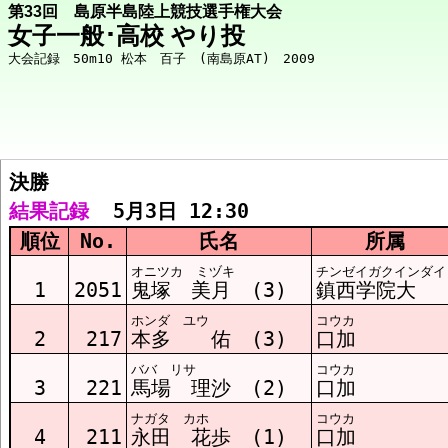
第33回 島原半島陸上競技選手権大会
女子一般･高校 やり投
決勝  
競技メニューへ
結果記録
  5月3日 12:30
順位
No.
氏名
所属
決勝 結果
オニツカ ミヅキ
チンゼイガクインダイ
1
2051
鬼塚 美月 (3)
鎮西学院大
ホンダ ユウ
コウカ
2
217
本多 佑 (3)
口加
ババ リサ
コウカ
3
221
馬場 理沙 (2)
口加
ナガタ カホ
コウカ
4
211
永田 花歩 (1)
口加