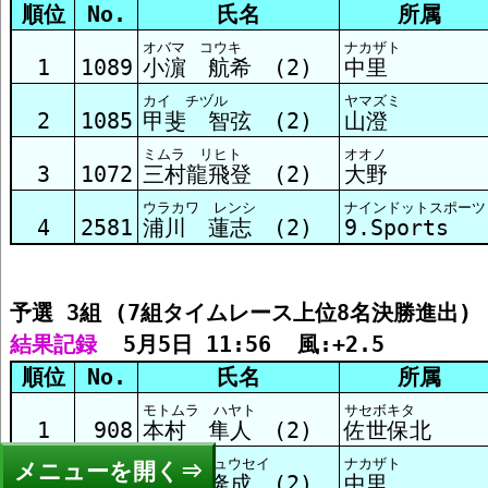
順位
No.
氏名
所属
オバマ コウキ
ナカザト
1
1089
小濵 航希 (2)
中里
カイ チヅル
ヤマズミ
2
1085
甲斐 智弦 (2)
山澄
ミムラ リヒト
オオノ
3
1072
三村龍飛登 (2)
大野
ウラカワ レンシ
ナインドットスポーツ
4
2581
浦川 蓮志 (2)
9.Sports
予選 3組 (7組タイムレース上位8名決勝進出)
結果記録
  5月5日 11:56  風:+2.5
順位
No.
氏名
所属
モトムラ ハヤト
サセボキタ
1
908
本村 隼人 (2)
佐世保北
ノナカ リュウセイ
ナカザト
メニュー
2
1090
野中 隆成 (2)
中里