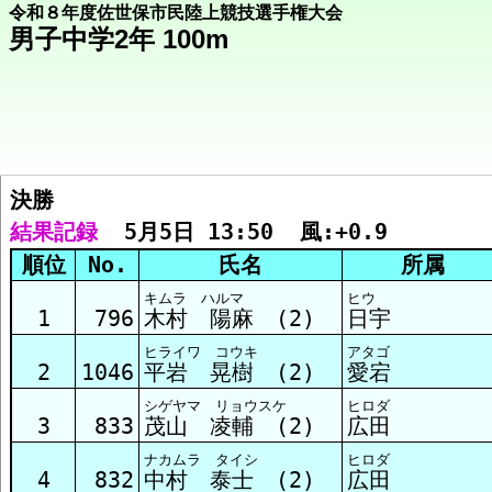
令和８年度佐世保市民陸上競技選手権大会
男子中学2年 100m
決勝  
競技メニューへ
結果記録
  5月5日 13:50  風:+0.9
順位
No.
氏名
所属
決勝 結果
キムラ ハルマ
ヒウ
1
796
木村 陽麻 (2)
日宇
ヒライワ コウキ
アタゴ
予選1組 結果
2
1046
平岩 晃樹 (2)
愛宕
シゲヤマ リョウスケ
ヒロダ
3
833
茂山 凌輔 (2)
広田
予選2組 結果
ナカムラ タイシ
ヒロダ
4
832
中村 泰士 (2)
広田