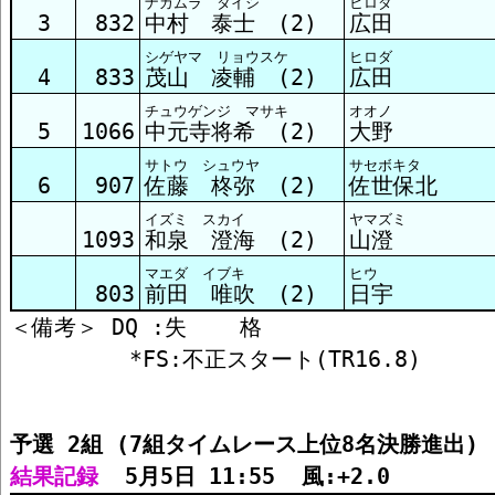
ナカムラ タイシ
ヒロダ
3
832
中村 泰士 (2)
広田
シゲヤマ リョウスケ
ヒロダ
4
833
茂山 凌輔 (2)
広田
チュウゲンジ マサキ
オオノ
5
1066
中元寺将希 (2)
大野
サトウ シュウヤ
サセボキタ
6
907
佐藤 柊弥 (2)
佐世保北
イズミ スカイ
ヤマズミ
1093
和泉 澄海 (2)
山澄
マエダ イブキ
ヒウ
803
前田 唯吹 (2)
日宇
＜備考＞ DQ :失    格

予選 2組 (7組タイムレース上位8名決勝進出)
結果記録
  5月5日 11:55  風:+2.0