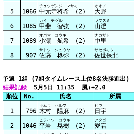
チュウゲンジ マサキ
オオノ
予選3組 結果
5
1066
中元寺将希 (2)
大野
カイ チヅル
ヤマズミ
6
1085
甲斐 智弦 (2)
山澄
予選4組 結果
オバマ コウキ
ナカザト
7
1089
小濵 航希 (2)
中里
サトウ シュウヤ
サセボキタ
予選5組 結果
8
907
佐藤 柊弥 (2)
佐世保北
予選6組 結果
予選 1組 (7組タイムレース上位8名決勝進出)
結果記録
  5月5日 11:35  風:+2.0
予選7組 結果
順位
No.
氏名
所属
キムラ ハルマ
ヒウ
1
796
木村 陽麻 (2)
日宇
ヒライワ コウキ
アタゴ
2
1046
平岩 晃樹 (2)
愛宕