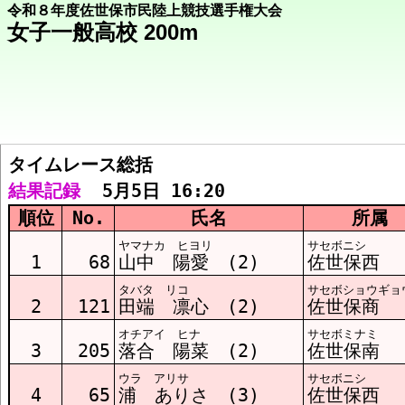
令和８年度佐世保市民陸上競技選手権大会
女子一般高校 200m
タイムレース総括  
競技メニューへ
結果記録
  5月5日 16:20
順位
No.
氏名
所属
総括 結果
ヤマナカ ヒヨリ
サセボニシ
1
68
山中 陽愛 (2)
佐世保西
タバタ リコ
サセボショウギョ
ﾀｲﾑﾚｰｽ1組 結果
2
121
田端 凛心 (2)
佐世保商
オチアイ ヒナ
サセボミナミ
3
205
落合 陽菜 (2)
佐世保南
ﾀｲﾑﾚｰｽ2組 結果
ウラ アリサ
サセボニシ
4
65
浦 ありさ (3)
佐世保西