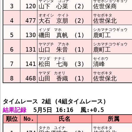
ヤマシタ ココナ
サセボショウギョウ
3
120
山下 心菜 (2)
佐世保商
オオイシ ケイト
サセボキタ
4
477
大石 京朋 (2)
佐世保北
イソダ マホ
シカマチコウギョウ
5
130
磯田 真帆 (1)
鹿町工
ヤマグチ アカネ
シカマチコウギョウ
6
131
山口 朱音 (1)
鹿町工
マツダ ナナミ
セイホウ
7
141
松田 七海 (3)
清峰
ヤマダ カオリ
サセボキタ
8
468
山田 香織 (1)
佐世保北
タイムレース 2組 (4組タイムレース)
結果記録
  5月5日 16:16  風:+0.5
順位
No.
氏名
所属
タナカ ユイナ
サセボキタ