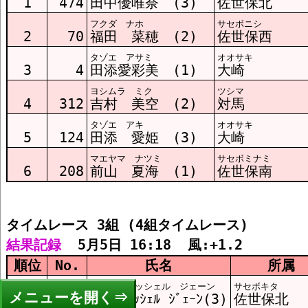
1
474
田中優唯奈 (3)
佐世保北
フクダ ナホ
サセボニシ
2
70
福田 菜穂 (2)
佐世保西
タゾエ アサミ
オオサキ
3
4
田添愛彩美 (1)
大崎
ヨシムラ ミク
ツシマ
4
312
吉村 美空 (2)
対馬
タゾエ アキ
オオサキ
5
124
田添 愛姫 (3)
大崎
マエヤマ ナツミ
サセボミナミ
6
208
前山 夏海 (1)
佐世保南
タイムレース 3組 (4組タイムレース)
結果記録
  5月5日 16:18  風:+1.2
順位
No.
氏名
所属
ロザノ ミッシェル ジェーン
サセボキタ
メニュー
1
475
ﾛｻﾞﾉ ﾐｯｼｪﾙ ｼﾞｪｰﾝ(3)
佐世保北