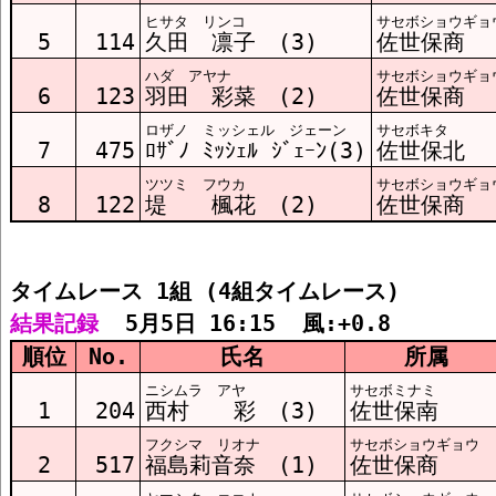
ヒサタ リンコ
サセボショウギョ
ﾀｲﾑﾚｰｽ3組 結果
5
114
久田 凛子 (3)
佐世保商
ハダ アヤナ
サセボショウギョ
6
123
羽田 彩菜 (2)
佐世保商
ﾀｲﾑﾚｰｽ4組 結果
ロザノ ミッシェル ジェーン
サセボキタ
7
475
ﾛｻﾞﾉ ﾐｯｼｪﾙ ｼﾞｪｰﾝ(3)
佐世保北
ツツミ フウカ
サセボショウギョ
8
122
堤 楓花 (2)
佐世保商
タイムレース 1組 (4組タイムレース)
結果記録
  5月5日 16:15  風:+0.8
順位
No.
氏名
所属
ニシムラ アヤ
サセボミナミ
1
204
西村 彩 (3)
佐世保南
フクシマ リオナ
サセボショウギョウ
2
517
福島莉音奈 (1)
佐世保商