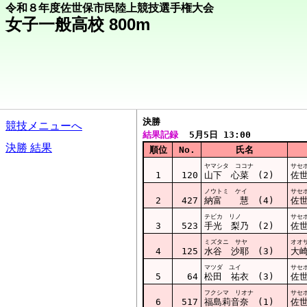
令和８年度佐世保市民陸上競技選手権大会
女子一般高校 800m
決勝  
競技メニューへ
結果記録
  5月5日 13:00
決勝 結果
順位
No.
氏名
ヤマシタ ココナ
サセ
1
120
山下 心菜 (2)
佐
ノウトミ ケイ
サセ
2
427
納富 慧 (4)
佐
テビカ リノ
サセ
3
523
手光 梨乃 (2)
佐
ミズタニ サヤ
オオ
4
125
水谷 沙耶 (3)
大
マツダ ユイ
サセ
5
64
松田 祐衣 (3)
佐
フクシマ リオナ
サセ
6
517
福島莉音奈 (1)
佐