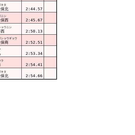
ボキタ
世保北
2:44.57
ボニシ
世保西
2:45.67
ショウニシ
松西
2:50.13
ボショウギョウ
世保商
2:52.51
マ
馬
2:53.34
ウラ
浦
2:54.41
ボキタ
世保北
2:54.66