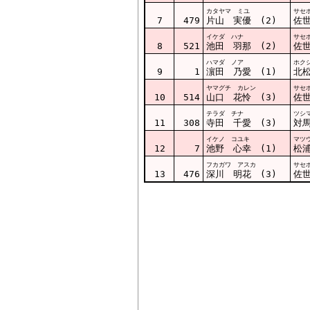
カタヤマ ミユ
サセ
7
479
片山 実優 (2)
佐
イケダ ハナ
サセ
8
521
池田 羽那 (2)
佐
ハマダ ノア
ホク
9
1
濵田 乃愛 (1)
北
ヤマグチ カレン
サセ
10
514
山口 花怜 (3)
佐
テラダ チナ
ツシ
11
308
寺田 千愛 (3)
対
イケノ コユキ
マツ
12
7
池野 心幸 (1)
松
フカガワ アスカ
サセ
13
476
深川 明花 (3)
佐