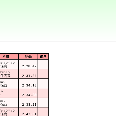
所属
記録
備考
ボショウギョウ
世保商
2:28.42
ボコウセン
世保高専
2:31.84
ボニシ
世保西
2:34.10
サキ
崎
2:34.80
ボニシ
世保西
2:38.21
ボショウギョウ
世保商
2:42.61