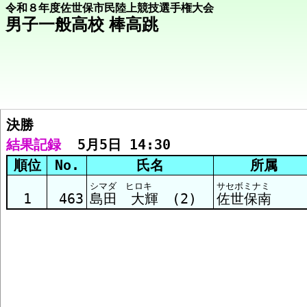
令和８年度佐世保市民陸上競技選手権大会
男子一般高校 棒高跳
決勝  
競技メニューへ
結果記録
  5月5日 14:30
順位
No.
氏名
所属
決勝 結果
シマダ ヒロキ
サセボミナミ
1
463
島田 大輝 (2)
佐世保南