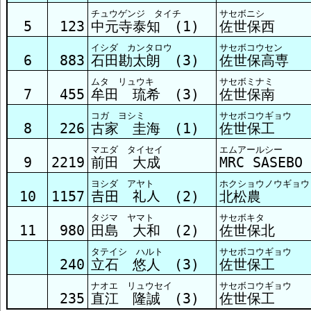
チュウゲンジ タイチ
サセボニシ
5
123
中元寺泰知 (1)
佐世保西
イシダ カンタロウ
サセボコウセン
6
883
石田勘太朗 (3)
佐世保高専
ムタ リュウキ
サセボミナミ
7
455
牟田 琉希 (3)
佐世保南
コガ ヨシミ
サセボコウギョウ
8
226
古家 圭海 (1)
佐世保工
マエダ タイセイ
エムアールシー
9
2219
前田 大成
MRC SASEBO
ヨシダ アヤト
ホクショウノウギョウ
10
1157
𠮷田 礼人 (2)
北松農
タジマ ヤマト
サセボキタ
11
980
田島 大和 (2)
佐世保北
タテイシ ハルト
サセボコウギョウ
240
立石 悠人 (3)
佐世保工
ナオエ リュウセイ
サセボコウギョウ
235
直江 隆誠 (3)
佐世保工