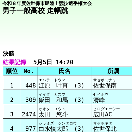
令和８年度佐世保市民陸上競技選手権大会
男子一般高校 走幅跳
決勝  
競技メニューへ
結果記録
  5月5日 14:20
順位
No.
氏名
所属
決勝 結果
エハラ トウマ
サセボミナミ
1
448
江原 叶真 (3)
佐世保南
イイダ カズマ
セイホウ
2
309
飯田 和馬 (3)
清峰
オオタ ユウト
ヒロダエーシー
3
2474
太田 悠斗
広田AC
シラミズ シンタロウ
サセボキタ
4
977
白水慎太郎 (3)
佐世保北