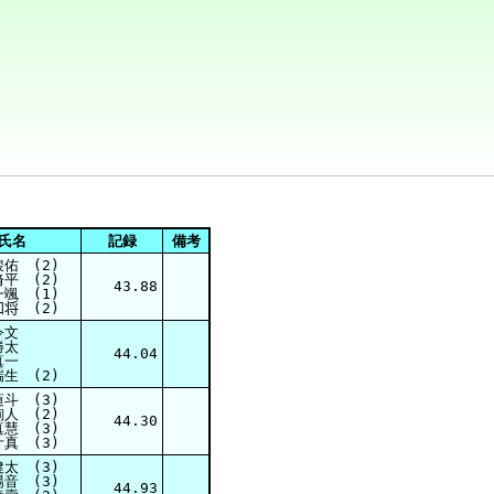
氏名
記録
備考
佑 (2)
平 (2)
43.88
颯 (1)
知将 (2)
令文
勝太
44.04
真一
生 (2)
斗 (3)
人 (2)
44.30
慧 (3)
真 (3)
太 (3)
音 (3)
44.93