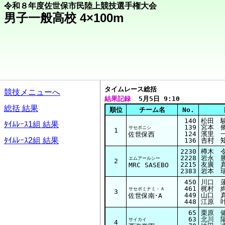
令和８年度佐世保市民陸上競技選手権大会
男子一般高校 4×100m
タイムレース総括  
競技メニューへ
結果記録
  5月5日 9:10
総括 結果
順位
チーム名
No.
140
松田 駿
ﾀｲﾑﾚｰｽ1組 結果
139
宮本 脩
サセボニシ
1
124
濱里 一
佐世保西
ﾀｲﾑﾚｰｽ2組 結果
136
𠮷村 
2230
樽木 
2228
岩永 
エムアールシー
2
2215
友廣 
MRC SASEBO
2383
岩本 瑞
450
川口 蓮
461
梶村 絢
サセボミナミ・Ａ
3
449
山口 真
佐世保南･A
448
江原 叶
65
栗原 健
63
北川 陽
サイカイ
4