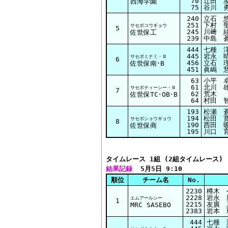
70
辻田 凌
西海学園
75
谷川 勇
240
立石 悠
251
下村 聖
サセボコウギョウ
5
245
川﨑 絃
佐世保工
239
中島 蒼
444
七種 澪
445
岩永 晴
サセボミナミ・Ｂ
6
456
立石 理
佐世保南･B
451
眞嶋 慧
63
小平 
61
北川 
サセボティーシー・Ｂ
7
62
荒木
佐世保TC･OB･B
64
村田 
193
松瀬 蒼
194
松田 寛
サセボショウギョウ
8
190
西田 暖
佐世保商
195
川口 育
タイムレース 1組 (2組タイムレース)
結果記録
  5月5日 9:10
順位
チーム名
No.
2230
樽木 
2228
岩永 
エムアールシー
1
2215
友廣 
MRC SASEBO
2383
岩本 
444
七種 