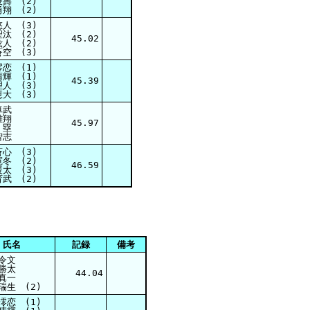
壽 (2)
翔 (2)
人 (3)
汰 (2)
45.02
人 (2)
空 (3)
恋 (1)
輝 (1)
45.39
人 (3)
大 (3)
卓武
雄翔
45.97
 塁
智志
心 (3)
冬 (2)
46.59
太 (3)
武 (2)
氏名
記録
備考
令文
勝太
44.04
真一
瑞生 (2)
澪恋 (1)