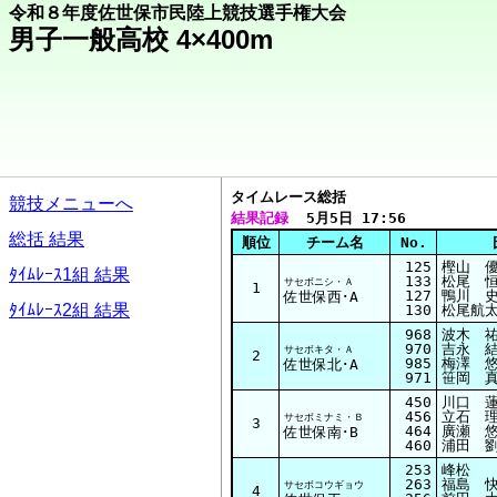
令和８年度佐世保市民陸上競技選手権大会
男子一般高校 4×400m
タイムレース総括  
競技メニューへ
結果記録
  5月5日 17:56
総括 結果
順位
チーム名
No.
125
樫山 優
ﾀｲﾑﾚｰｽ1組 結果
133
松尾 恒
サセボニシ・Ａ
1
127
鴨川 史
佐世保西･A
ﾀｲﾑﾚｰｽ2組 結果
130
松尾航太
968
波木 祐
970
吉永 結
サセボキタ・Ａ
2
985
梅澤 悠
佐世保北･A
971
笹岡 真
450
川口 蓮
456
立石 理
サセボミナミ・Ｂ
3
464
廣瀬 悠
佐世保南･B
460
浦田 劉
253
峰松 
263
福島 快
サセボコウギョウ
4