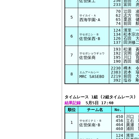
256
前田 大
佐世保工
233
富田 虎
70
辻田 凌
62
志方 惺
サイカイ・Ａ
5
65
栗原 健
西海学園･A
74
前田 航
124
濱里 一
134
松本宗次
サセボニシ・Ｂ
6
126
石田 大
佐世保西･B
137
田渕修二
193
松瀬 蒼
192
宮岡 誠
サセボショウギョウ
7
195
川口 育
佐世保商
190
西田 暖
2230
樽木 
2383
岩本 瑞
エムアールシー
8
2219
前田 
MRC SASEBO
392
塩谷 
タイムレース 1組 (2組タイムレース)
結果記録
  5月5日 17:40
順位
チーム名
No.
450
川口 
456
立石 
サセボミナミ・Ｂ
1
464
廣瀬 
佐世保南･B
460
浦田 
124
濱里 