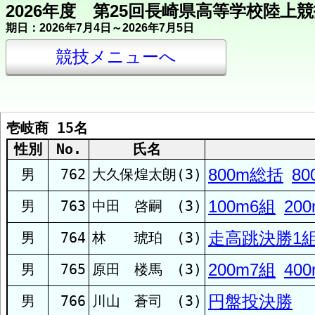
2026年度 第25回長崎県高等学校陸上
期日：2026年7月4日～2026年7月5日
競技メニューへ
壱岐商 15名
所属団体別索引
性別
No.
氏名
800m総括
80
男
762
大久保煌太朗(3)
壱岐商
100m6組
20
男
763
中田 啓嗣 (3)
諫早商
走高跳決勝1
男
764
林 琥珀 (3)
200m7組
40
男
765
原田 楼馬 (3)
諫早農
円盤投決勝
男
766
川山 蒼司 (3)