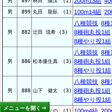
200m13組
4
男
897
林田 陽汰 (1)
100m14組
2
男
五島
899
丸田 龍臥 (1)
八種競技
8種
西海学園
8種砲丸投1組
男
882
辻󠄀田 琉希 (3)
8種やり投1組
佐世保北
八種競技
8種
8種砲丸投1組
男
886
松本優生真 (3)
佐世保工
8種やり投1組
八種競技
8種
佐世保実
8種砲丸投1組
男
888
山下 健太 (3)
8種やり投1組
佐世保商
メニュー
100m4組
20
女
421
溝江ひなの (1)