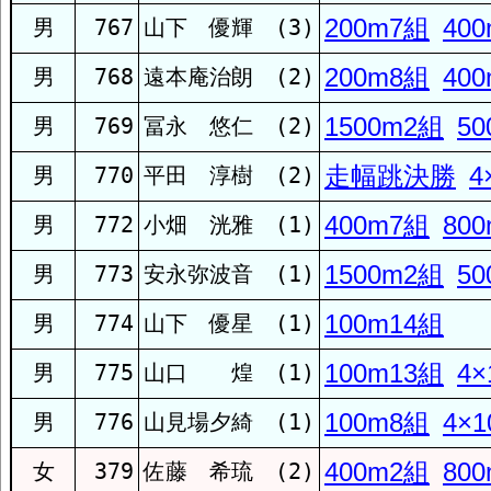
宇久
200m7組
40
男
767
山下 優輝 (3)
200m8組
40
男
768
遠本庵治朗 (2)
大崎
1500m2組
5
男
769
冨永 悠仁 (2)
走幅跳決勝
4
男
770
平田 淳樹 (2)
大村
400m7組
80
男
772
小畑 洸雅 (1)
大村工
1500m2組
5
男
773
安永弥波音 (1)
100m14組
男
774
山下 優星 (1)
大村城南
100m13組
4×
男
775
山口 煌 (1)
小浜
100m8組
4×
男
776
山見場夕綺 (1)
400m2組
80
女
379
佐藤 希琉 (2)