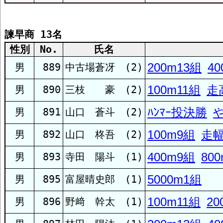
鶴鳴
諫早商 13名
上五島
性別
No.
氏名
200m13組
4
男
889
中古場蒼冴 (2)
川棚
100m11組
走
男
890
三枝 豪 (2)
九州文化
ﾊﾝﾏｰ投決勝
男
891
山口 蒼斗 (2)
100m9組
走
男
892
山口 柊吾 (2)
国見
400m9組
80
男
893
寺田 陽斗 (1)
瓊浦
5000m1組
男
895
富屋晴史郎 (1)
100m11組
20
男
896
野﨑 幹太 (1)
口加