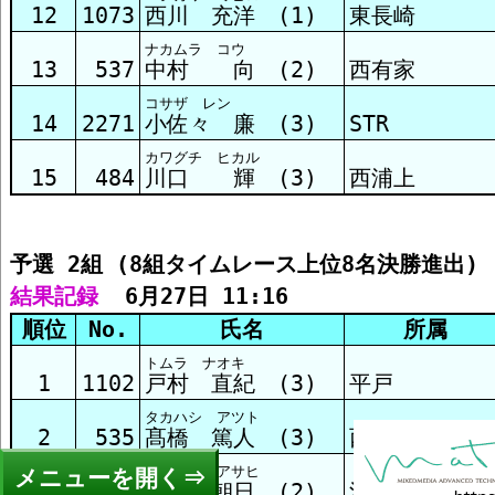
12
1073
西川 充洋 (1)
東長崎
ナカムラ コウ
13
537
中村 向 (2)
西有家
コサザ レン
14
2271
小佐々 廉 (3)
STR
カワグチ ヒカル
15
484
川口 輝 (3)
西浦上
予選 2組 (8組タイムレース上位8名決勝進出)
結果記録
  6月27日 11:16
順位
No.
氏名
所属
トムラ ナオキ
1
1102
戸村 直紀 (3)
平戸
タカハシ アツト
2
535
髙橋 篤人 (3)
西有家
ナカガワ アサヒ
メニュー
3
368
中川 朝日 (2)
清水