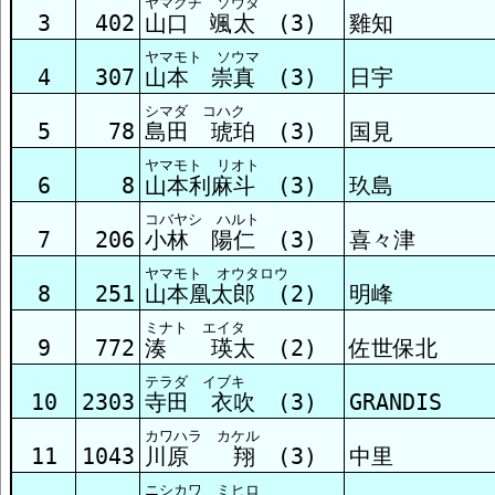
ヤマグチ ソウタ
3
402
山口 颯太 (3)
雞知
ヤマモト ソウマ
4
307
山本 崇真 (3)
日宇
シマダ コハク
5
78
島田 琥珀 (3)
国見
ヤマモト リオト
6
8
山本利麻斗 (3)
玖島
コバヤシ ハルト
7
206
小林 陽仁 (3)
喜々津
ヤマモト オウタロウ
8
251
山本凰太郎 (2)
明峰
ミナト エイタ
9
772
湊 瑛太 (2)
佐世保北
テラダ イブキ
10
2303
寺田 衣吹 (3)
GRANDIS
カワハラ カケル
11
1043
川原 翔 (3)
中里
ニシカワ ミヒロ