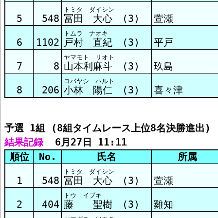
トミタ ダイシン
予選3組 結果
5
548
冨田 大心 (3)
萱瀬
トムラ ナオキ
6
1102
戸村 直紀 (3)
平戸
予選4組 結果
ヤマモト リオト
7
8
山本利麻斗 (3)
玖島
コバヤシ ハルト
予選5組 結果
8
206
小林 陽仁 (3)
喜々津
予選6組 結果
予選 1組 (8組タイムレース上位8名決勝進出)
結果記録
  6月27日 11:11
予選7組 結果
順位
No.
氏名
所属
トミタ ダイシン
1
548
冨田 大心 (3)
萱瀬
予選8組 結果
トウ イブキ
2
404
藤 聖樹 (3)
雞知