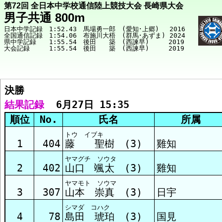
第72回 全日本中学校通信陸上競技大会 長崎県大会
男子共通 800m
日本中学記録　1:52.43　馬場勇一郎　(愛知･上郷)　 2016

全国通信記録　1:54.06　布施川大梧　(群馬･あずま) 2024

県中学記録　　1:55.54　後田　　築　(西諫早)　　　2019

決勝  
競技メニューへ
結果記録
  6月27日 15:35
順位
No.
氏名
所属
決勝 結果
トウ イブキ
1
404
藤 聖樹 (3)
雞知
ヤマグチ ソウタ
予選1組 結果
2
402
山口 颯太 (3)
雞知
ヤマモト ソウマ
3
307
山本 崇真 (3)
日宇
予選2組 結果
シマダ コハク
4
78
島田 琥珀 (3)
国見