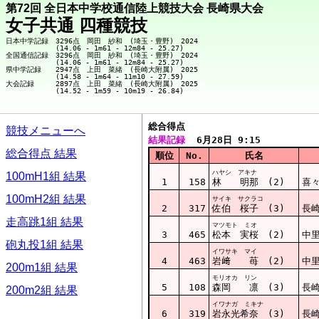
第72回 全日本中学校通信陸上競技大会 長崎県大会
女子共通 四種競技
日本中学記録　3296点　岡田　紗和　(埼玉・豊野)　2024

　　　　　　　(14.06 - 1m61 - 12m84 - 25.27)

全国通信記録　3296点　岡田　紗和　(埼玉・豊野)　2024

　　　　　　　(14.06 - 1m61 - 12m84 - 25.27)

県中学記録　　2947点　上田　菜緒　(長崎大附属)　2025

　　　　　　　(14.58 - 1m64 - 11m10 - 27.59)

大会記録　　　2897点　上田　菜緒　(長崎大附属)　2025

総合得点  
競技メニューへ
結果記録
  6月28日 9:15
総合得点 結果
順位
No.
氏名
ハヤシ アキナ
100mH1組 結果
1
158
林 明那 (2)
喜
100mH2組 結果
サイキ サクラコ
2
317
佐伯 桜子 (3)
長
走高跳1組 結果
マツモト ミオ
3
465
松本 実桜 (2)
中
砲丸投1組 結果
イワサキ マイ
4
463
岩﨑 苺 (2)
中
200m1組 結果
モリオカ リン
5
108
森岡 凛 (3)
長
200m2組 結果
イワナガ ミキナ
6
319
岩永光希奈 (3)
長