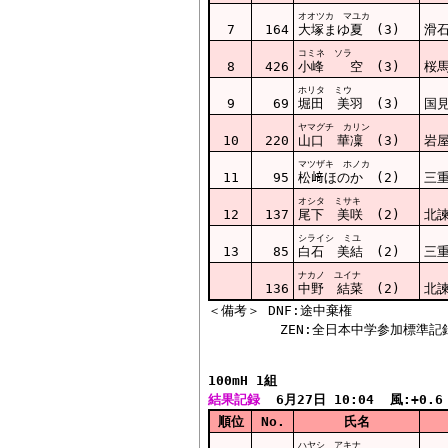
オオツカ マユカ
7
164
大塚まゆ夏 (3)
滑
コミネ ソラ
8
426
小峰 空 (3)
桜
ホリタ ミウ
9
69
堀田 美羽 (3)
国
ヤマグチ カリン
10
220
山口 華凜 (3)
岩
マツザキ ホノカ
11
95
松﨑ほのか (2)
三
オシタ ミサキ
12
137
尾下 美咲 (2)
北
シライシ ミユ
13
85
白石 美結 (2)
三
ナカノ ユイナ
136
中野 結菜 (2)
北
＜備考＞ DNF:途中棄権

100mH 1組  
結果記録
  6月27日 10:04  風:+0.6
順位
No.
氏名
ハヤシ アキナ