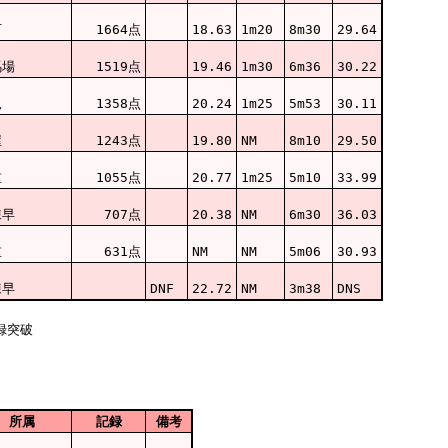
石
1664点
18.63
1m20
8m30
29.64
馬場
1519点
19.46
1m30
6m36
30.22
見
1358点
20.24
1m25
5m53
30.11
屋
1243点
19.80
NM
8m10
29.50
重
1055点
20.77
1m25
5m10
33.99
諫早
707点
20.38
NM
6m30
36.03
重
631点
NM
NM
5m06
30.93
諫早
DNF
22.72
NM
3m38
DNS
所属
記録
備考