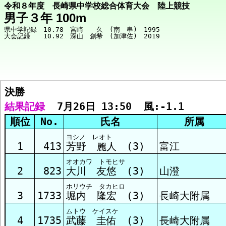
令和８年度 長崎県中学校総合体育大会 陸上競技
男子３年 100m
県中学記録　10.78　宮崎　　久　(南　串)　1995

決勝  
競技メニューへ
結果記録
  7月26日 13:50  風:-1.1
順位
No.
氏名
所属
決勝 結果
ヨシノ レオト
1
413
芳野 麗人 (3)
富江
オオカワ トモヒサ
予選1組 結果
2
823
大川 友悠 (3)
山澄
ホリウチ タカヒロ
3
1733
堀内 隆宏 (3)
長崎大附属
予選2組 結果
ムトウ ケイスケ
4
1735
武藤 圭佑 (3)
長崎大附属