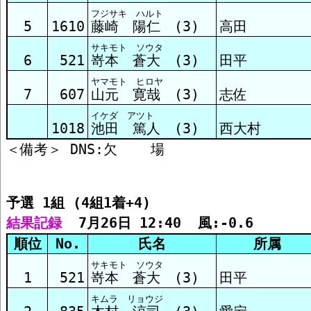
フジサキ ハルト
予選3組 結果
5
1610
藤崎 陽仁 (3)
高田
サキモト ソウタ
6
521
嵜本 蒼大 (3)
田平
予選4組 結果
ヤマモト ヒロヤ
7
607
山元 寛哉 (3)
志佐
イケダ アツト
1018
池田 篤人 (3)
西大村
予選 1組 (4組1着+4)
結果記録
  7月26日 12:40  風:-0.6
順位
No.
氏名
所属
サキモト ソウタ
1
521
嵜本 蒼大 (3)
田平
キムラ リョウジ