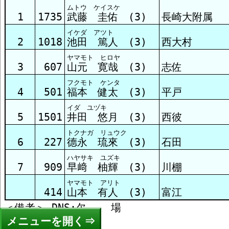
ムトウ ケイスケ
1
1735
武藤 圭佑 (3)
長崎大附属
イケダ アツト
2
1018
池田 篤人 (3)
西大村
ヤマモト ヒロヤ
3
607
山元 寛哉 (3)
志佐
フクモト ケンタ
4
501
福本 健太 (3)
平戸
イダ ユヅキ
5
1501
井田 悠月 (3)
西彼
トクナガ リュウク
6
227
德永 琉來 (3)
石田
ハヤサキ ユズキ
7
909
早﨑 柚輝 (3)
川棚
ヤマモト アリト
414
山本 有人 (3)
富江
メニュー