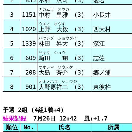
2
835
木村 涼司 (3)
愛宕
ナカムラ オウガ
3
1151
中村 皇雅 (3)
小長井
ウエノ オウキ
4
1020
上野 大毅 (3)
西大村
ハヤシダ ショウダイ
5
1339
林田 昇大 (3)
深江
サキタ ショウ
6
609
﨑田 翔 (3)
志佐
オオシマ ソウスケ
7
208
大島 蒼介 (3)
郷ノ浦
オオノハラ ショウジ
8
901
大野原祥二 (3)
東彼杵
予選 2組 (4組1着+4)
結果記録
  7月26日 12:42  風:+1.7
順位
No.
氏名
所属