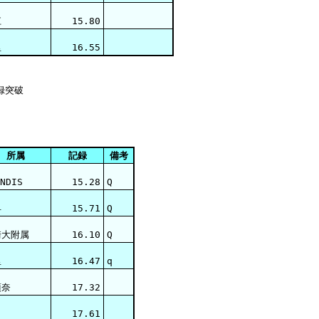
江
15.80
里
16.55
所属
記録
備考
NDIS
15.28
Q
早
15.71
Q
崎大附属
16.10
Q
里
16.47
q
須奈
17.32
17.61