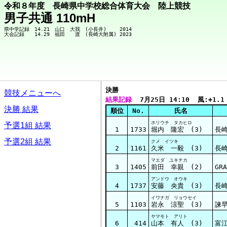
令和８年度 長崎県中学校総合体育大会 陸上競技
男子共通 110mH
県中学記録　14.21　山口　大我　(小長井)　　 2014

決勝  
競技メニューへ
結果記録
  7月25日 14:10  風:+1.1
決勝 結果
順位
No.
氏名
ホリウチ タカヒロ
予選1組 結果
1
1733
堀内 隆宏 (3)
長
予選2組 結果
クメ イツキ
2
1161
久米 一毅 (3)
長
マエダ ユキチカ
3
1405
前田 幸親 (2)
GRA
アンドウ オウキ
4
1737
安藤 央貴 (3)
長
イワナガ リョウセイ
5
1103
岩永 涼聖 (3)
諫
ヤマモト アリト
6
414
山本 有人 (3)
富