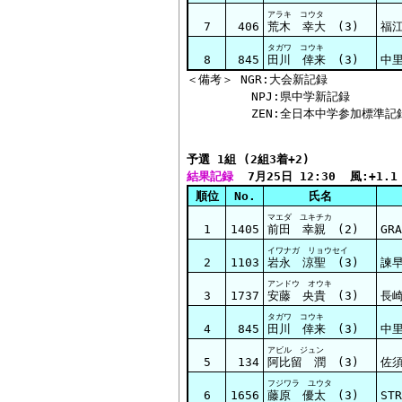
アラキ コウタ
7
406
荒木 幸大 (3)
福
タガワ コウキ
8
845
田川 倖来 (3)
中
＜備考＞ NGR:大会新記録

         NPJ:県中学新記録

予選 1組 (2組3着+2)
結果記録
  7月25日 12:30  風:+1.1
順位
No.
氏名
マエダ ユキチカ
1
1405
前田 幸親 (2)
GRA
イワナガ リョウセイ
2
1103
岩永 涼聖 (3)
諫
アンドウ オウキ
3
1737
安藤 央貴 (3)
長
タガワ コウキ
4
845
田川 倖来 (3)
中
アビル ジュン
5
134
阿比留 潤 (3)
佐
フジワラ ユウタ
6
1656
藤原 優太 (3)
STR