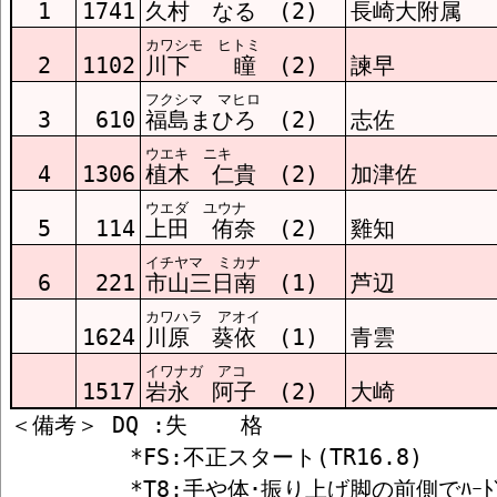
1
1741
久村 なる (2)
長崎大附属
カワシモ ヒトミ
2
1102
川下 瞳 (2)
諫早
フクシマ マヒロ
3
610
福島まひろ (2)
志佐
ウエキ ニキ
4
1306
植木 仁貴 (2)
加津佐
ウエダ ユウナ
5
114
上田 侑奈 (2)
雞知
イチヤマ ミカナ
6
221
市山三日南 (1)
芦辺
カワハラ アオイ
1624
川原 葵依 (1)
青雲
イワナガ アコ
1517
岩永 阿子 (2)
大崎
＜備考＞ DQ :失    格

         *FS:不正スタート(TR16.8)
