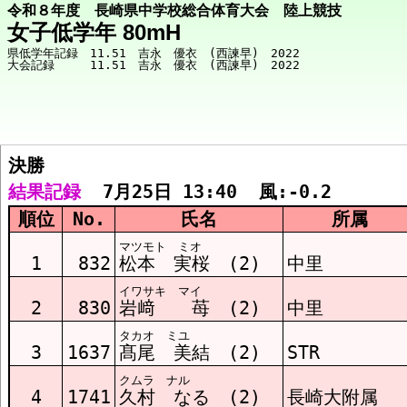
令和８年度 長崎県中学校総合体育大会 陸上競技
女子低学年 80mH
県低学年記録　11.51　吉永　優衣　(西諫早)　2022

決勝  
競技メニューへ
結果記録
  7月25日 13:40  風:-0.2
順位
No.
氏名
所属
決勝 結果
マツモト ミオ
1
832
松本 実桜 (2)
中里
イワサキ マイ
予選1組 結果
2
830
岩﨑 苺 (2)
中里
タカオ ミユ
3
1637
髙尾 美結 (2)
STR
予選2組 結果
クムラ ナル
4
1741
久村 なる (2)
長崎大附属