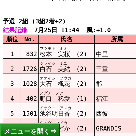
予選 2組 (3組2着+2)
結果記録
  7月25日 11:44  風:+1.0
順位
No.
氏名
所属
マツモト ミオ
1
832
松本 実桜 (2)
中里
シライシ ミユ
2
1726
白石 美結 (2)
三重
オオイシ フウカ
3
1028
大石 楓花 (2)
郡
ノグチ ノア
4
402
野口 稀愛 (1)
福江
イケタニ アスカ
5
1501
池谷明日香 (2)
西彼
ウエダ マドカ
6
1409
上田まどか (2)
GRANDIS
メニュー