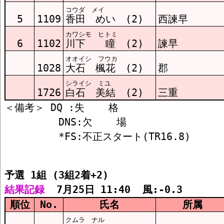
コウダ メイ
予選3組 結果
5
1109
香田 めい (2)
西諫早
カワシモ ヒトミ
6
1102
川下 瞳 (2)
諫早
オオイシ フウカ
1028
大石 楓花 (2)
郡
シライシ ミユ
1726
白石 美結 (2)
三重
＜備考＞ DQ :失    格

         DNS:欠    場

予選 1組 (3組2着+2)
結果記録
  7月25日 11:40  風:-0.3
順位
No.
氏名
所属
クムラ ナル