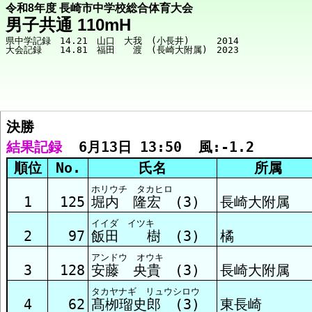
令和8年度 長崎市中学校総合体育大会
男子共通 110mH
県中学記録　14.21　山口　大我　(小長井)　　　2014

決勝  
競技メニューへ
結果記録
  6月13日 13:50  風:-1.2
順位
No.
氏名
所属
決勝 結果
ホリウチ タカヒロ
1
125
堀内 隆宏 (3)
長崎大附属
イイダ イツキ
2
97
飯田 樹 (3)
橘
アンドウ オウキ
3
128
安藤 央貴 (3)
長崎大附属
タカヤナギ リュウシロウ
4
62
髙栁瑠史郎 (3)
東長崎