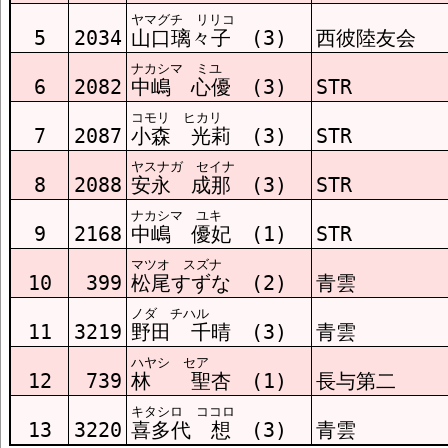
ヤマグチ リリコ
5
2034
山口璃々子 (3)
西彼陸友会
ナカシマ ミユ
6
2082
中嶋 心優 (3)
STR
コモリ ヒカリ
7
2087
小森 光莉 (3)
STR
ヤスナガ セイナ
8
2088
安永 成那 (3)
STR
ナカシマ ユキ
9
2168
中嶋 優妃 (1)
STR
マツオ スズナ
10
399
松尾すずな (2)
青雲
ノダ チハル
11
3219
野田 千晴 (3)
青雲
ハヤシ セア
12
739
林 聖杏 (1)
長与第二
キタシロ ココロ
13
3220
喜多代 想 (3)
青雲