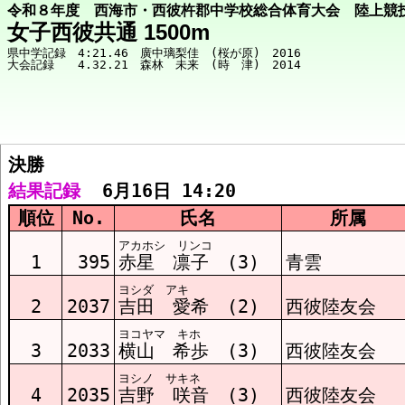
令和８年度 西海市・西彼杵郡中学校総合体育大会 陸上競
女子西彼共通 1500m
県中学記録　4:21.46　廣中璃梨佳　(桜が原)　2016

決勝  
競技メニューへ
結果記録
  6月16日 14:20
順位
No.
氏名
所属
決勝 結果
アカホシ リンコ
1
395
赤星 凛子 (3)
青雲
ヨシダ アキ
2
2037
吉田 愛希 (2)
西彼陸友会
ヨコヤマ キホ
3
2033
横山 希歩 (3)
西彼陸友会
ヨシノ サキネ
4
2035
吉野 咲音 (3)
西彼陸友会