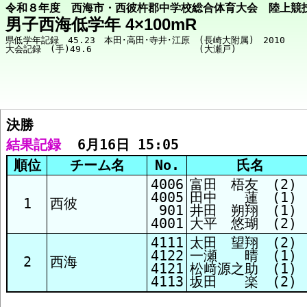
令和８年度 西海市・西彼杵郡中学校総合体育大会 陸上競
男子西海低学年 4×100mR
県低学年記録　45.23　本田･高田･寺井･江原　(長崎大附属)　2010

決勝  
競技メニューへ
結果記録
  6月16日 15:05
順位
チーム名
No.
氏名
決勝 結果
4006
富田 梧友 (2)
4005
田中 蓮 (1)
1
西彼
901
井田 朔翔 (1)
4001
大平 悠瑚 (2)
4111
太田 望翔 (2)
4122
一瀬 晴 (1)
2
西海
4121
松﨑源之助 (1)
4113
坂田 楽 (2)